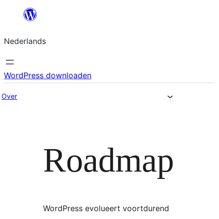
Ga
naar
Nederlands
de
inhoud
WordPress downloaden
Over
Roadmap
WordPress evolueert voortdurend