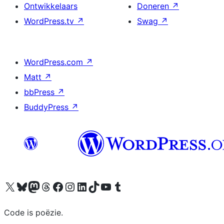
Ontwikkelaars
Doneren
↗
WordPress.tv
↗
Swag
↗
WordPress.com
↗
Matt
↗
bbPress
↗
BuddyPress
↗
Bezoek ons X (voorheen Twitter) account
Bezoek ons Bluesky account
Bezoek ons Mastodon account
Bezoek ons Threads account
Onze Facebook pagina bezoeken
Bezoek ons Instagram account
Bezoek ons LinkedIn account
Bezoek ons TikTok account
Bezoek ons YouTube kanaal
Bezoek ons Tumblr account
Code is poëzie.