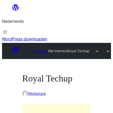
Ga
naar
Nederlands
de
inhoud
WordPress downloaden
Thema’s
Alle thema’s
Royal Techup
Royal Techup
Wptexture