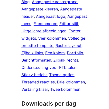
Blog
, 
Aangepaste achtergrond
, 
Aangepaste kleuren
, 
Aangepaste
header
, 
Aangepast logo
, 
Aangepast
menu
, 
E-commerce
, 
Editor stijl
, 
Uitgelichte afbeeldingen
, 
Footer
widgets
, 
Vier kolommen
, 
Volledige
breedte template
, 
Raster lay-out
, 
Zijbalk links
, 
Eén kolom
, 
Portfolio
, 
Berichtformaten
, 
Zijbalk rechts
, 
Ondersteuning voor RTL talen
, 
Sticky bericht
, 
Thema opties
, 
Threaded reacties
, 
Drie kolommen
, 
Vertaling klaar
, 
Twee kolommen
Downloads per dag