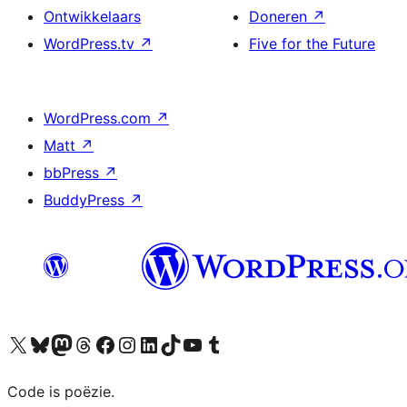
Ontwikkelaars
Doneren
↗
WordPress.tv
↗
Five for the Future
WordPress.com
↗
Matt
↗
bbPress
↗
BuddyPress
↗
Bezoek ons X (voorheen Twitter) account
Bezoek ons Bluesky account
Bezoek ons Mastodon account
Bezoek ons Threads account
Onze Facebook pagina bezoeken
Bezoek ons Instagram account
Bezoek ons LinkedIn account
Bezoek ons TikTok account
Bezoek ons YouTube kanaal
Bezoek ons Tumblr account
Code is poëzie.