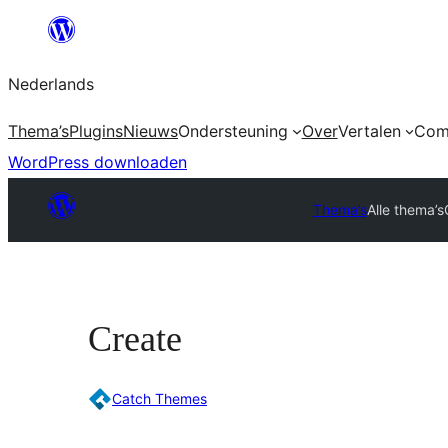
Ga
naar
Nederlands
de
inhoud
Thema’s
Plugins
Nieuws
Ondersteuning
Over
Vertalen
Com
WordPress downloaden
Thema’s
Alle thema’s
Create
Catch Themes