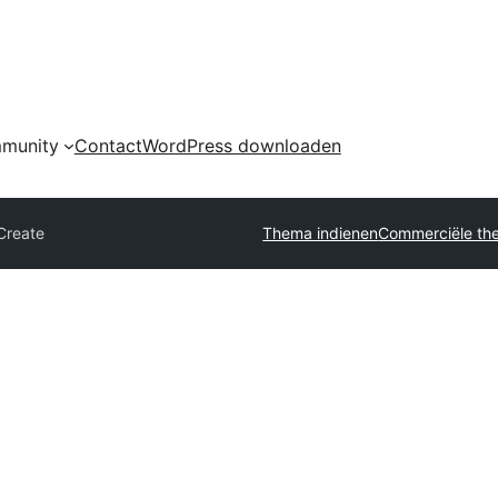
munity
Contact
WordPress downloaden
Create
Thema indienen
Commerciële th