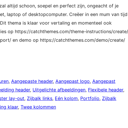
l altijd schoon, soepel en perfect zijn, ongeacht of je
et, laptop of desktopcomputer. Creëer in een mum van tijd
Dit thema is klaar voor vertaling en momenteel ook
cties op https://catchthemes.com/theme-instructions/create/
pport/ en demo op https://catchthemes.com/demo/create/
uren
, 
Aangepaste header
, 
Aangepast logo
, 
Aangepast
eelding header
, 
Uitgelichte afbeeldingen
, 
Flexibele header
, 
ster lay-out
, 
Zijbalk links
, 
Eén kolom
, 
Portfolio
, 
Zijbalk
ing klaar
, 
Twee kolommen