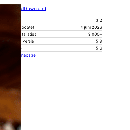
Voorbeeld
Download
Versie
3.2
Laatst geüpdatet
4 juni 2026
Actieve installaties
3.000+
Wordpress versie
5.9
PHP versie
5.6
Thema homepage