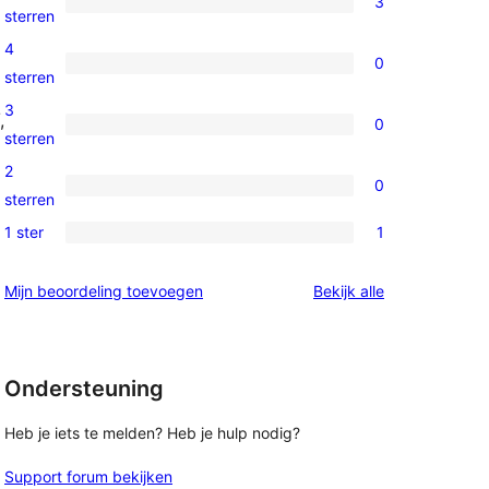
3
3
sterren
5
4
0
sterren
0
sterren
beoordelingen
4
3
,
0
sterren
0
sterren
beoordelingen
3
2
0
sterren
0
sterren
beoordelingen
2
1 ster
1
1
sterren
1
beoordelingen
beoordelingen
Mijn beoordeling toevoegen
Bekijk alle
ster
beoordeling
Ondersteuning
Heb je iets te melden? Heb je hulp nodig?
Support forum bekijken