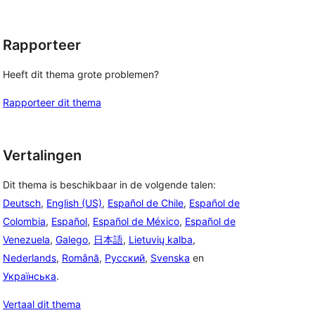
Rapporteer
Heeft dit thema grote problemen?
Rapporteer dit thema
Vertalingen
Dit thema is beschikbaar in de volgende talen:
Deutsch
,
English (US)
,
Español de Chile
,
Español de
Colombia
,
Español
,
Español de México
,
Español de
Venezuela
,
Galego
,
日本語
,
Lietuvių kalba
,
Nederlands
,
Română
,
Русский
,
Svenska
en
Українська
.
Vertaal dit thema