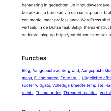
benadering in gedachten. Je inhoudsweergave za
bezoekers je bereiken via een smartphone, tabl
een mooie, maar professionele WordPress site! 
vertaald in de Duitse taal. Bekijk thema-instru
ondersteuning op https://catchthemes.com/su
Functies
Blog
, 
Aangepaste achtergrond
, 
Aangepaste kle
menu
, 
E-commerce
, 
Editor stijl
, 
Uitgelichte afb
Footer widgets
, 
Volledige breedte template
, 
Ra
rechts
, 
Thema opties
, 
Threaded reacties
, 
Vertal