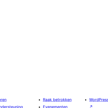
eren
Raak betrokken
WordPres
ndersteuning
Evenementen
↗