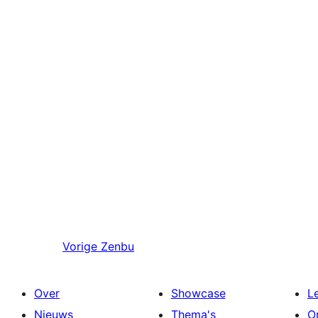
Vorige
Zenbu
Over
Showcase
L
Nieuws
Thema's
O