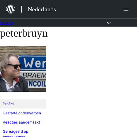
Ga
Nederlands
naar
de
Forums
peterbruyn
Ga
inhoud
naar
de
inhoud
Profiel
Gestarte onderwerpen
Reacties aangemaakt
Gereageerd op
onderwerpen