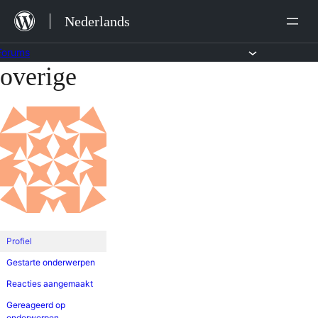
Ga
Nederlands
naar
de
Forums
overige
Ga
inhoud
naar
de
inhoud
Profiel
Gestarte onderwerpen
Reacties aangemaakt
Gereageerd op
onderwerpen