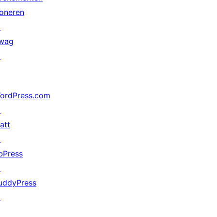
oneren
↗
wag
↗
ordPress.com
↗
att
↗
bPress
↗
uddyPress
↗