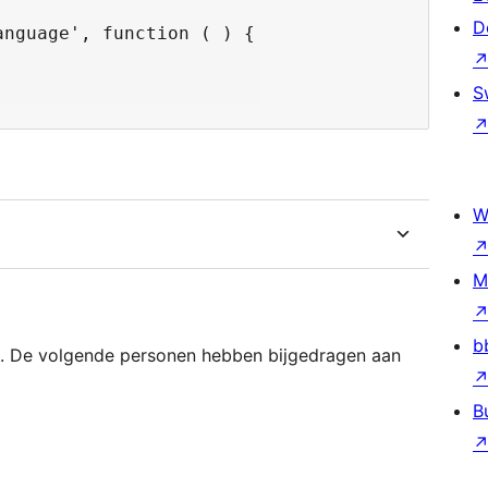
D
nguage', function ( ) {

S
W
M
b
. De volgende personen hebben bijgedragen aan
B