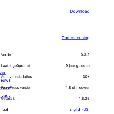
Download
Ondersteuning
Meta
Versie
0.3.2
Laatst geüpdatet
9 jaar
geleden
ver
Actieve installaties
30+
ieuws
osting
WordPress versie
4.8 of nieuwer
rivacy
Getest t/m
4.8.29
Taal
English (US)