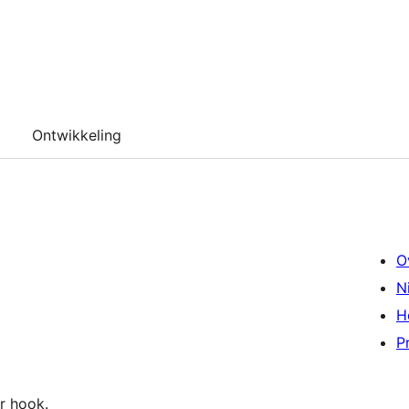
Ontwikkeling
O
N
H
P
er hook.