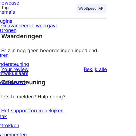
howcase
Tag
WebSpeechAPI
hema's
lugins
Geavanceerde weergave
atronen
Waarderingen
Er zijn nog geen beoordelingen ingediend.
eren
ndersteuning
beoordeling
Your review
Bekijk alle
ntwikkelaars
Ondersteuning
ordPress.tv
↗
Iets te melden? Hulp nodig?
Het supportforum bekijken
aak
etrokken
venementen