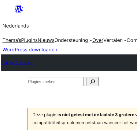
Ga
naar
Nederlands
de
inhoud
Thema’s
Plugins
Nieuws
Ondersteuning
Over
Vertalen
Com
WordPress downloaden
Plugin Directory
Plugins
zoeken
Deze plugin
is niet getest met de laatste 3 groter
compatibiliteitsproblemen ontstaan wanneer het wor