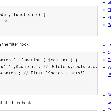
S
T
de', function () {

P
tom

P
the filter hook.
L
O
O
ntent', function ( $content ) {

u','',$content); // Delete symbols etc.

W
content; // First "Speech starts!"

R
b
h the filter hook.
E