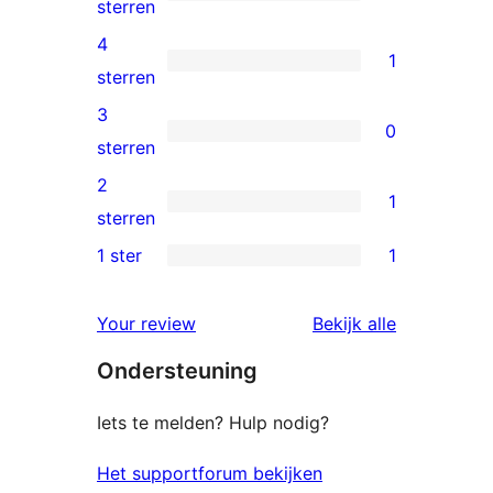
2
sterren
5
4
1
sterren
1
sterren
beoordelingen
4
3
0
ster
0
sterren
beoordeling
3
2
1
sterren
1
sterren
beoordelingen
2
1 ster
1
1
ster
1
beoordeling
beoordelin
Your review
Bekijk alle
ster
Ondersteuning
beoordeling
Iets te melden? Hulp nodig?
Het supportforum bekijken