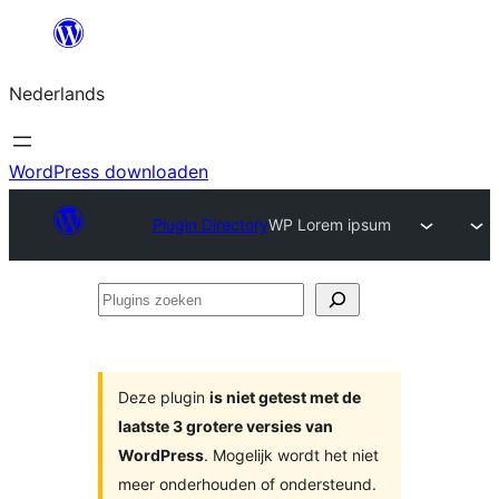
Ga
naar
Nederlands
de
inhoud
WordPress downloaden
Plugin Directory
WP Lorem ipsum
Plugins
zoeken
Deze plugin
is niet getest met de
laatste 3 grotere versies van
WordPress
. Mogelijk wordt het niet
meer onderhouden of ondersteund.