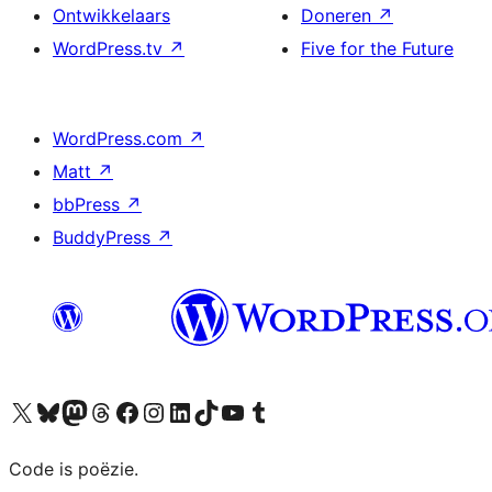
Ontwikkelaars
Doneren
↗
WordPress.tv
↗
Five for the Future
WordPress.com
↗
Matt
↗
bbPress
↗
BuddyPress
↗
Bezoek ons X (voorheen Twitter) account
Bezoek ons Bluesky account
Bezoek ons Mastodon account
Bezoek ons Threads account
Onze Facebook pagina bezoeken
Bezoek ons Instagram account
Bezoek ons LinkedIn account
Bezoek ons TikTok account
Bezoek ons YouTube kanaal
Bezoek ons Tumblr account
Code is poëzie.