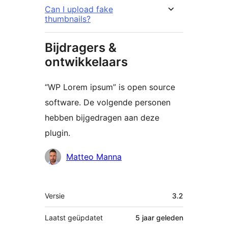
Can I upload fake
thumbnails?
Bijdragers &
ontwikkelaars
“WP Lorem ipsum” is open source
software. De volgende personen
hebben bijgedragen aan deze
plugin.
Bijdragers
Matteo Manna
Meta
Versie
3.2
Laatst geüpdatet
5 jaar
geleden