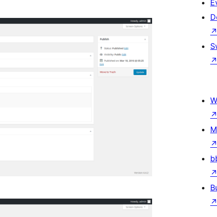
E
D
S
W
M
b
B