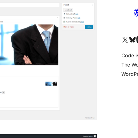
Bezoek ons X (voorheen 
Bezoek o
Be
Code i
The Wo
WordPr