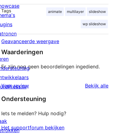
howcase
Tags
animate
multilayer
slideshow
hema's
lugins
wp slideshow
atronen
Geavanceerde weergave
Waarderingen
eren
Er zijn nog geen beoordelingen ingediend.
ndersteuning
ntwikkelaars
beoordeling
Your review
Bekijk alle
ordPress.tv
↗
Ondersteuning
Iets te melden? Hulp nodig?
aak
Het supportforum bekijken
etrokken