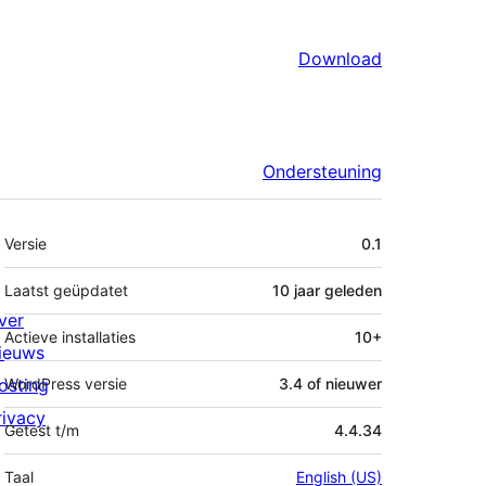
Download
Ondersteuning
Meta
Versie
0.1
Laatst geüpdatet
10 jaar
geleden
ver
Actieve installaties
10+
ieuws
osting
WordPress versie
3.4 of nieuwer
rivacy
Getest t/m
4.4.34
Taal
English (US)