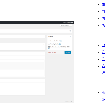
S
T
P
P
L
O
O
W
R
b