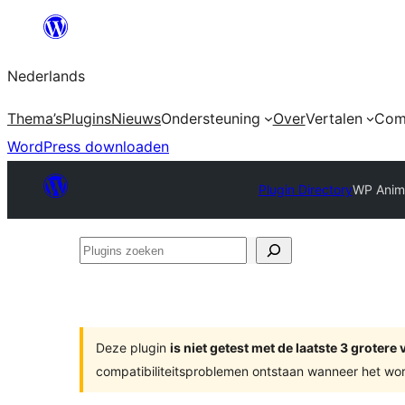
Ga
naar
Nederlands
de
inhoud
Thema’s
Plugins
Nieuws
Ondersteuning
Over
Vertalen
Com
WordPress downloaden
Plugin Directory
WP Anima
Plugins
zoeken
Deze plugin
is niet getest met de laatste 3 groter
compatibiliteitsproblemen ontstaan wanneer het wor