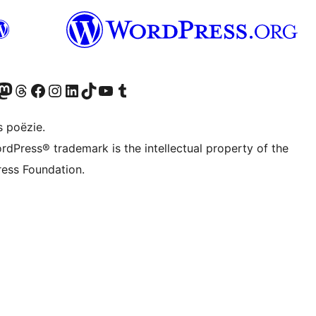
Twitter) account
ns Bluesky account
zoek ons Mastodon account
Bezoek ons Threads account
Onze Facebook pagina bezoeken
Bezoek ons Instagram account
Bezoek ons LinkedIn account
Bezoek ons TikTok account
Bezoek ons YouTube kanaal
Bezoek ons Tumblr account
s poëzie.
rdPress® trademark is the intellectual property of the
ess Foundation.