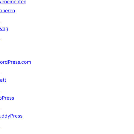
venementen
oneren
↗
wag
↗
ordPress.com
↗
att
↗
bPress
↗
uddyPress
↗