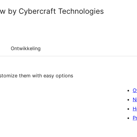
w by Cybercraft Technologies
Ontwikkeling
ustomize them with easy options
O
N
H
P