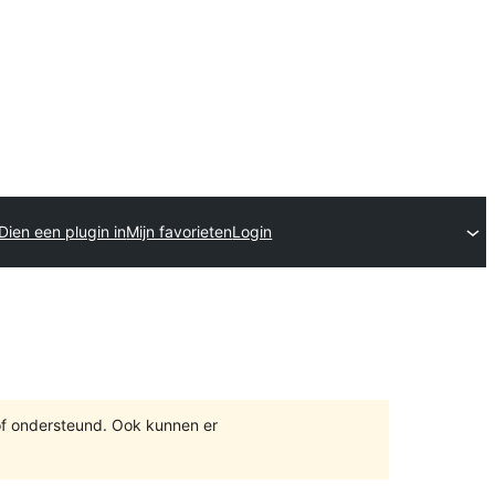
Dien een plugin in
Mijn favorieten
Login
of ondersteund. Ook kunnen er