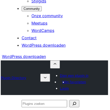
Stijlgids
Community
Onze community
Meetups
WordCamps
Contact
WordPress downloaden
WordPress downloaden
Dien een plugin in
Plugin Directory
Mijn favorieten
Login
Plugins