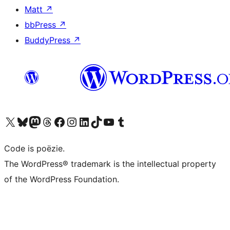
Matt
↗
bbPress
↗
BuddyPress
↗
Bezoek ons X (voorheen Twitter) account
Bezoek ons Bluesky account
Bezoek ons Mastodon account
Bezoek ons Threads account
Onze Facebook pagina bezoeken
Bezoek ons Instagram account
Bezoek ons LinkedIn account
Bezoek ons TikTok account
Bezoek ons YouTube kanaal
Bezoek ons Tumblr account
Code is poëzie.
The WordPress® trademark is the intellectual property
of the WordPress Foundation.