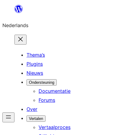
Ga
naar
Nederlands
de
inhoud
Thema’s
Plugins
Nieuws
Ondersteuning
Documentatie
Forums
Over
Vertalen
Vertaalproces