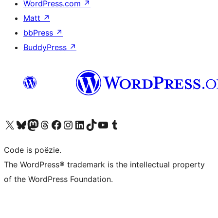
WordPress.com
↗
Matt
↗
bbPress
↗
BuddyPress
↗
Bezoek ons X (voorheen Twitter) account
Bezoek ons Bluesky account
Bezoek ons Mastodon account
Bezoek ons Threads account
Onze Facebook pagina bezoeken
Bezoek ons Instagram account
Bezoek ons LinkedIn account
Bezoek ons TikTok account
Bezoek ons YouTube kanaal
Bezoek ons Tumblr account
Code is poëzie.
The WordPress® trademark is the intellectual property
of the WordPress Foundation.