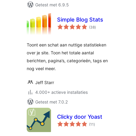
Getest met 6.9.5
Simple Blog Stats
totaal
(38
)
waarderingen
Toont een schat aan nuttige statistieken
over je site. Toon het totale aantal
berichten, pagina’s, categorieën, tags en
nog veel meer.
Jeff Starr
4.000+ actieve installaties
Getest met 7.0.2
Clicky door Yoast
totaal
(11
)
waarderingen