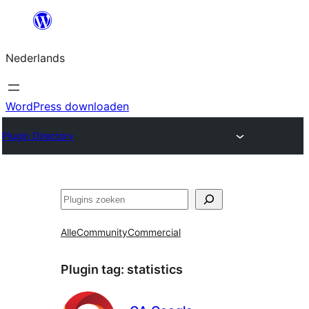
Ga
naar
Nederlands
de
inhoud
WordPress downloaden
Plugin Directory
Zoeken
Alle
Community
Commercial
Plugin tag:
statistics