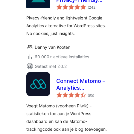
totaal
WordPress
(242
)
waarderingen
Analytics
Pivacy-friendly and lightweight Google
Analytics alternative for WordPress sites.
No cookies, just insights.
Danny van Kooten
60.000+ actieve installaties
Getest met 7.0.2
Connect Matomo –
Analytics
totaal
Dashboard for
(95
)
waarderingen
WordPress
Voegt Matomo (voorheen Piwik) -
statistieken toe aan je WordPress
dashboard en kan de Matomo-
trackingcode ook aan je blog toevoegen.