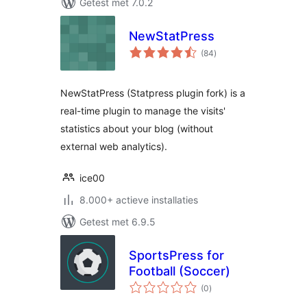
Getest met 7.0.2
NewStatPress
totaal
(84
)
waarderingen
NewStatPress (Statpress plugin fork) is a
real-time plugin to manage the visits'
statistics about your blog (without
external web analytics).
ice00
8.000+ actieve installaties
Getest met 6.9.5
SportsPress for
Football (Soccer)
totaal
(0
)
waarderingen