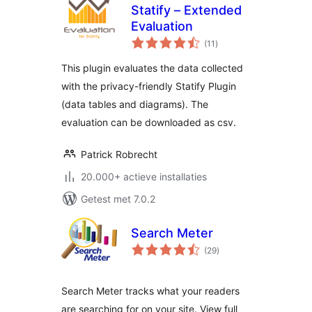
Statify – Extended
Evaluation
totaal
(11
)
waarderingen
This plugin evaluates the data collected
with the privacy-friendly Statify Plugin
(data tables and diagrams). The
evaluation can be downloaded as csv.
Patrick Robrecht
20.000+ actieve installaties
Getest met 7.0.2
Search Meter
totaal
(29
)
waarderingen
Search Meter tracks what your readers
are searching for on your site. View full