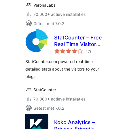
VeronaLabs
70.000+ actieve installaties
Getest met 7.0.2
StatCounter – Free
Real Time Visitor
totaal
Stats
(47
)
waarderingen
StatCounter.com powered real-time
detailed stats about the visitors to your
blog.
StatCounter
70.000+ actieve installaties
Getest met 7.0.2
Koko Analytics –
Privacy-Friendly