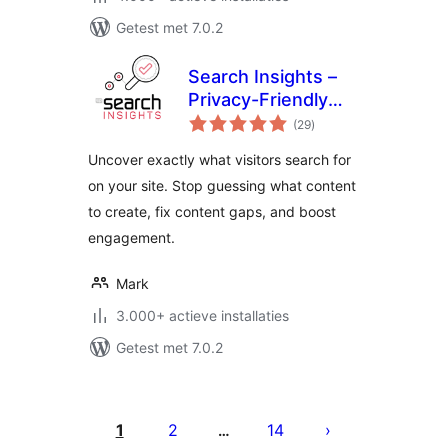
Getest met 7.0.2
Search Insights –
Privacy-Friendly
totaal
Search Analytics
(29
)
waarderingen
Uncover exactly what visitors search for
on your site. Stop guessing what content
to create, fix content gaps, and boost
engagement.
Mark
3.000+ actieve installaties
Getest met 7.0.2
Berichten
paginering
1
2
14
…