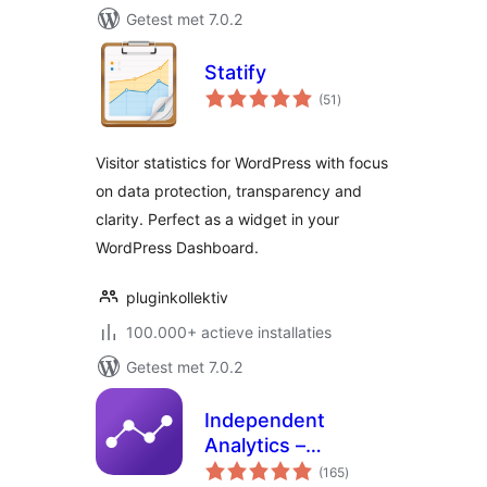
Getest met 7.0.2
Statify
totaal
(51
)
waarderingen
Visitor statistics for WordPress with focus
on data protection, transparency and
clarity. Perfect as a widget in your
WordPress Dashboard.
pluginkollektiv
100.000+ actieve installaties
Getest met 7.0.2
Independent
Analytics –
totaal
WordPress
(165
)
waarderingen