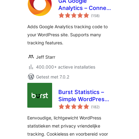
GA Google
Analytics – Connect
totaal
Google Analytics to
(158
)
waarderingen
WordPress
Adds Google Analytics tracking code to
your WordPress site. Supports many
tracking features.
Jeff Starr
400.000+ actieve installaties
Getest met 7.0.2
Burst Statistics –
Simple WordPress
totaal
Analytics (Google
(182
)
waarderingen
Analytics
Eenvoudige, lichtgewicht WordPress
Alternative)
statistieken met privacy vriendelijke
tracking. Cookieless en voorbereid voor