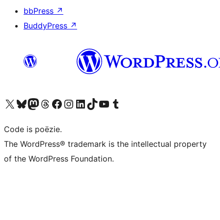
bbPress
↗
BuddyPress
↗
Bezoek ons X (voorheen Twitter) account
Bezoek ons Bluesky account
Bezoek ons Mastodon account
Bezoek ons Threads account
Onze Facebook pagina bezoeken
Bezoek ons Instagram account
Bezoek ons LinkedIn account
Bezoek ons TikTok account
Bezoek ons YouTube kanaal
Bezoek ons Tumblr account
Code is poëzie.
The WordPress® trademark is the intellectual property
of the WordPress Foundation.