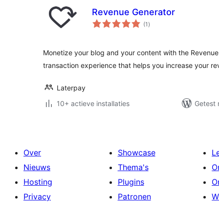
Revenue Generator
totaal
(1
)
waarderingen
Monetize your blog and your content with the Revenue G
transaction experience that helps you increase your r
Laterpay
10+ actieve installaties
Getest 
Over
Showcase
L
Nieuws
Thema's
O
Hosting
Plugins
O
Privacy
Patronen
W