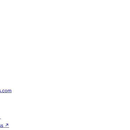
s.com
↗
ss
↗