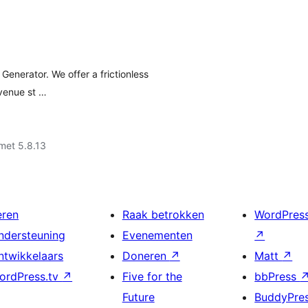
enerator. We offer a frictionless
evenue st …
met 5.8.13
eren
Raak betrokken
WordPres
ndersteuning
Evenementen
↗
ntwikkelaars
Doneren
↗
Matt
↗
ordPress.tv
↗
Five for the
bbPress
Future
BuddyPre