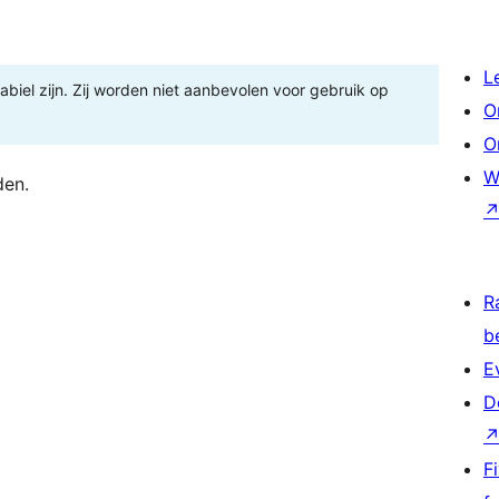
L
tabiel zijn. Zij worden niet aanbevolen voor gebruik op
O
O
W
den.
R
b
E
D
F