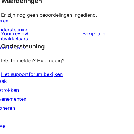
Waarderingen
Er zijn nog geen beoordelingen ingediend.
eren
ndersteuning
beoordeling
Your review
Bekijk alle
ntwikkelaars
Ondersteuning
ordPress.tv
↗
Iets te melden? Hulp nodig?
Het supportforum bekijken
aak
etrokken
venementen
oneren
↗
ive