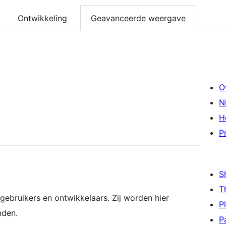
Ontwikkeling
Geavanceerde weergave
O
N
H
P
S
T
gebruikers en ontwikkelaars. Zij worden hier
P
nden.
P