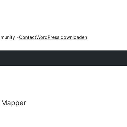
munity
Contact
WordPress downloaden
e Mapper