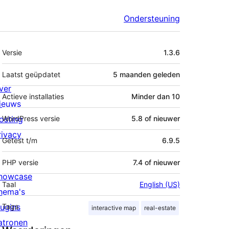
Ondersteuning
Meta
Versie
1.3.6
Laatst geüpdatet
5 maanden
geleden
ver
Actieve installaties
Minder dan 10
ieuws
osting
WordPress versie
5.8 of nieuwer
rivacy
Getest t/m
6.9.5
PHP versie
7.4 of nieuwer
howcase
Taal
English (US)
hema's
lugins
Tags
interactive map
real-estate
atronen