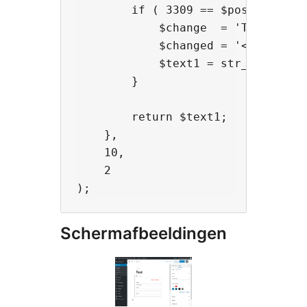
        if ( 3309 == $post_id ) {

            $change  = 'Test';

            $changed = '<span sty
            $text1 = str_replace( 
        }

        return $text1;

    },

    10,

    2

Schermafbeeldingen