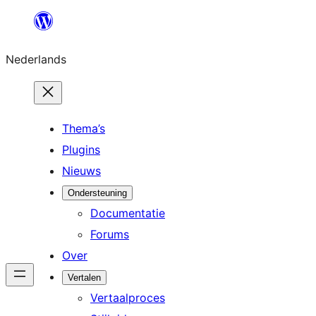
Ga
naar
Nederlands
de
inhoud
Thema’s
Plugins
Nieuws
Ondersteuning
Documentatie
Forums
Over
Vertalen
Vertaalproces