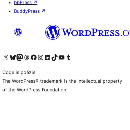
bbPress
↗
BuddyPress
↗
Bezoek ons X (voorheen Twitter) account
Bezoek ons Bluesky account
Bezoek ons Mastodon account
Bezoek ons Threads account
Onze Facebook pagina bezoeken
Bezoek ons Instagram account
Bezoek ons LinkedIn account
Bezoek ons TikTok account
Bezoek ons YouTube kanaal
Bezoek ons Tumblr account
Code is poëzie.
The WordPress® trademark is the intellectual property
of the WordPress Foundation.