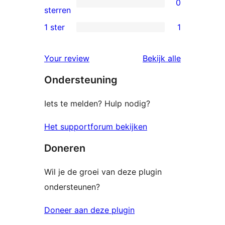
0
sterren
0
sterren
beoordelingen
2
1 ster
1
1
sterren
1
beoordelingen
beoordelin
Your review
Bekijk alle
ster
Ondersteuning
beoordeling
Iets te melden? Hulp nodig?
Het supportforum bekijken
Doneren
Wil je de groei van deze plugin
ondersteunen?
Doneer aan deze plugin