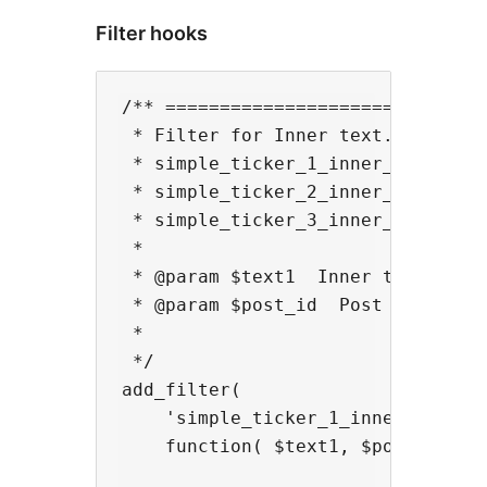
Filter hooks
/** ==============================
 * Filter for Inner text.

 * simple_ticker_1_inner_text

 * simple_ticker_2_inner_text

 * simple_ticker_3_inner_text

 *

 * @param $text1  Inner text.

 * @param $post_id  Post ID.

 *

 */

add_filter(

    'simple_ticker_1_inner_text', 
    function( $text1, $post_id ) {