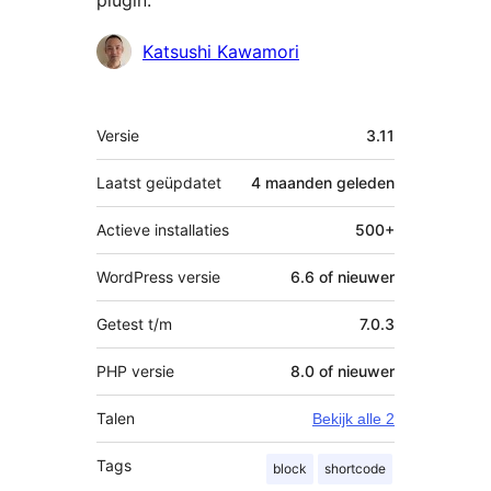
plugin.
Bijdragers
Katsushi Kawamori
Meta
Versie
3.11
Laatst geüpdatet
4 maanden
geleden
Actieve installaties
500+
WordPress versie
6.6 of nieuwer
Getest t/m
7.0.3
PHP versie
8.0 of nieuwer
Talen
Bekijk alle 2
Tags
block
shortcode