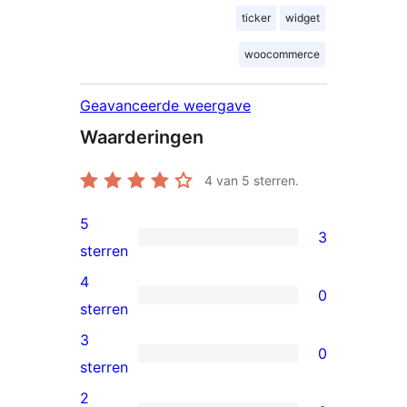
ticker
widget
woocommerce
Geavanceerde weergave
Waarderingen
4
van 5 sterren.
5
3
3
sterren
5
4
0
sterren
0
sterren
beoordelingen
4
3
0
sterren
0
sterren
beoordelingen
3
2