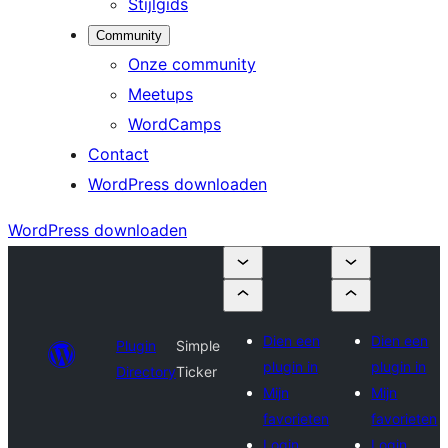
Stijlgids
Community
Onze community
Meetups
WordCamps
Contact
WordPress downloaden
WordPress downloaden
Dien een
Dien een
Plugin
Simple
plugin in
plugin in
Directory
Ticker
Mijn
Mijn
favorieten
favorieten
Login
Login