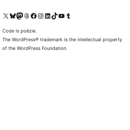
Bezoek ons X (voorheen Twitter) account
Bezoek ons Bluesky account
Bezoek ons Mastodon account
Bezoek ons Threads account
Onze Facebook pagina bezoeken
Bezoek ons Instagram account
Bezoek ons LinkedIn account
Bezoek ons TikTok account
Bezoek ons YouTube kanaal
Bezoek ons Tumblr account
Code is poëzie.
The WordPress® trademark is the intellectual property
of the WordPress Foundation.