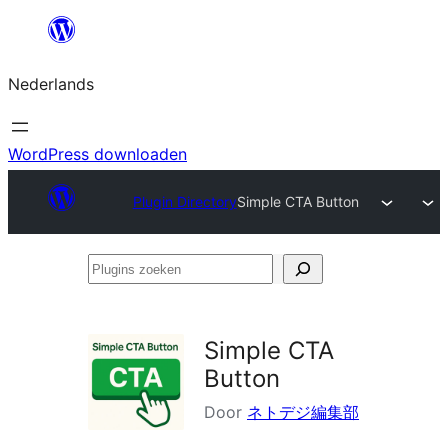
Ga
naar
Nederlands
de
inhoud
WordPress downloaden
Plugin Directory
Simple CTA Button
Plugins
zoeken
Simple CTA
Button
Door
ネトデジ編集部