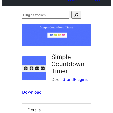
Plugins
zoeken
Simple
Countdown
Timer
Door
GrandPlugins
Download
Details