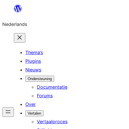
Ga
naar
Nederlands
de
inhoud
Thema’s
Plugins
Nieuws
Ondersteuning
Documentatie
Forums
Over
Vertalen
Vertaalproces