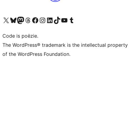
Bezoek ons X (voorheen Twitter) account
Bezoek ons Bluesky account
Bezoek ons Mastodon account
Bezoek ons Threads account
Onze Facebook pagina bezoeken
Bezoek ons Instagram account
Bezoek ons LinkedIn account
Bezoek ons TikTok account
Bezoek ons YouTube kanaal
Bezoek ons Tumblr account
Code is poëzie.
The WordPress® trademark is the intellectual property
of the WordPress Foundation.