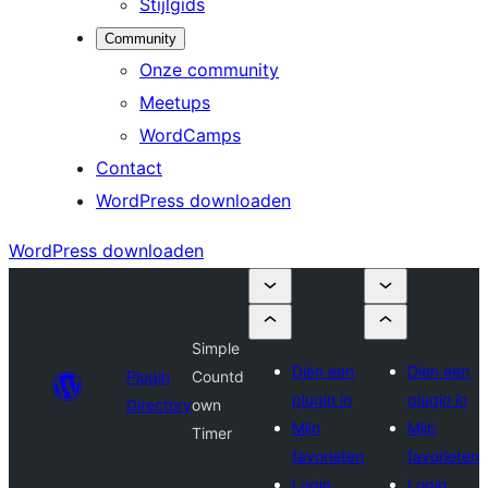
Stijlgids
Community
Onze community
Meetups
WordCamps
Contact
WordPress downloaden
WordPress downloaden
Simple
Dien een
Dien een
Plugin
Countd
plugin in
plugin in
Directory
own
Mijn
Mijn
Timer
favorieten
favorieten
Login
Login