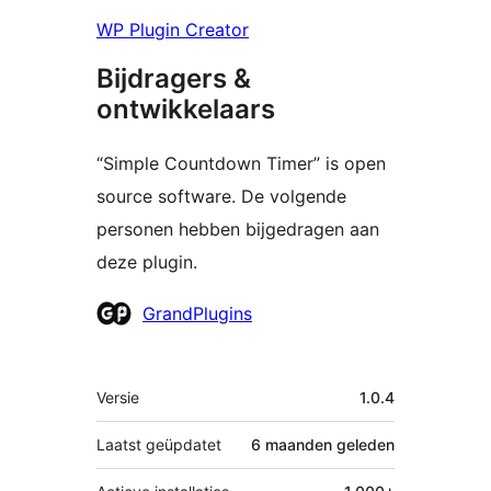
WP Plugin Creator
Bijdragers &
ontwikkelaars
“Simple Countdown Timer” is open
source software. De volgende
personen hebben bijgedragen aan
deze plugin.
Bijdragers
GrandPlugins
Meta
Versie
1.0.4
Laatst geüpdatet
6 maanden
geleden