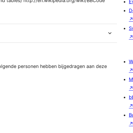
and tables) http://en.wikipedia.org/wiki/BBCode
E
D
S
W
volgende personen hebben bijgedragen aan deze
M
b
B