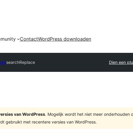
munity
Contact
WordPress downloaden
tory
searchReplace
Dien een plu
e versies van WordPress
. Mogelijk wordt het niet meer onderhouden 
dt gebruikt met recentere versies van WordPress.