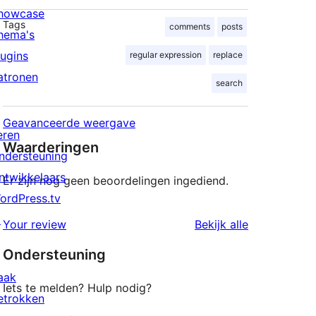
howcase
Tags
comments
posts
hema's
lugins
regular expression
replace
atronen
search
Geavanceerde weergave
eren
Waarderingen
ndersteuning
ntwikkelaars
Er zijn nog geen beoordelingen ingediend.
ordPress.tv
↗
beoordeling
Your review
Bekijk alle
Ondersteuning
aak
Iets te melden? Hulp nodig?
etrokken