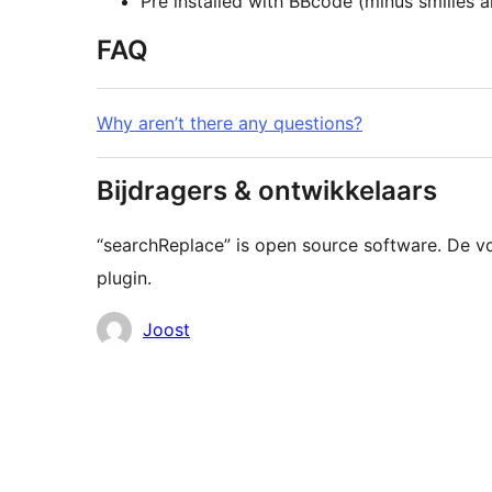
Pre installed with BBcode (minus smilies 
FAQ
Why aren’t there any questions?
Bijdragers & ontwikkelaars
“searchReplace” is open source software. De 
plugin.
Bijdragers
Joost