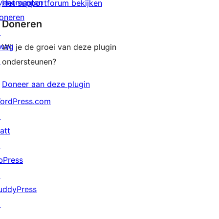
venementen
Het supportforum bekijken
oneren
Doneren
↗
wag
Wil je de groei van deze plugin
↗
ondersteunen?
Doneer aan deze plugin
ordPress.com
↗
att
↗
bPress
↗
uddyPress
↗