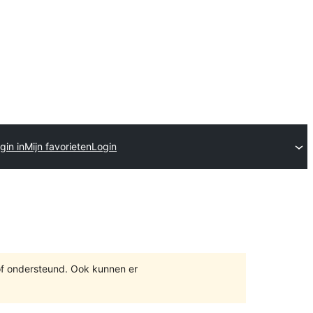
gin in
Mijn favorieten
Login
of ondersteund. Ook kunnen er