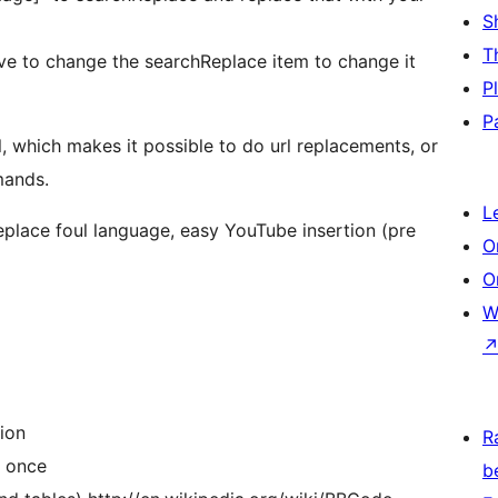
S
T
e to change the searchReplace item to change it
P
P
, which makes it possible to do url replacements, or
mands.
L
place foul language, easy YouTube insertion (pre
O
O
W
ion
R
t once
b