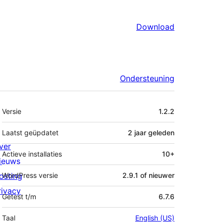
Download
Ondersteuning
Meta
Versie
1.2.2
Laatst geüpdatet
2 jaar
geleden
ver
Actieve installaties
10+
ieuws
osting
WordPress versie
2.9.1 of nieuwer
rivacy
Getest t/m
6.7.6
Taal
English (US)