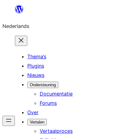
Ga
naar
Nederlands
de
inhoud
Thema’s
Plugins
Nieuws
Ondersteuning
Documentatie
Forums
Over
Vertalen
Vertaalproces