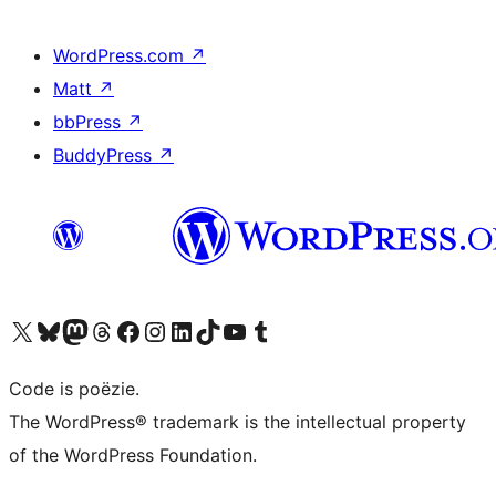
WordPress.com
↗
Matt
↗
bbPress
↗
BuddyPress
↗
Bezoek ons X (voorheen Twitter) account
Bezoek ons Bluesky account
Bezoek ons Mastodon account
Bezoek ons Threads account
Onze Facebook pagina bezoeken
Bezoek ons Instagram account
Bezoek ons LinkedIn account
Bezoek ons TikTok account
Bezoek ons YouTube kanaal
Bezoek ons Tumblr account
Code is poëzie.
The WordPress® trademark is the intellectual property
of the WordPress Foundation.