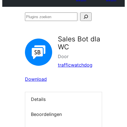
Plugins
zoeken
Sales Bot dla
WC
Door
trafficwatchdog
Download
Details
Beoordelingen