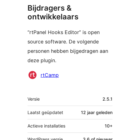
Bijdragers &
ontwikkelaars
“rtPanel Hooks Editor” is open
source software. De volgende
personen hebben bijgedragen aan
deze plugin.
Bijdragers
rtCamp
Meta
Versie
2.5.1
Laatst geüpdatet
12 jaar
geleden
Actieve installaties
10+
WordPress versie
3.6 of nieuwer