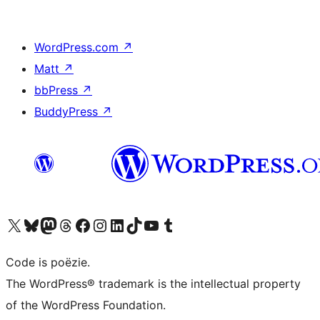
WordPress.com
↗
Matt
↗
bbPress
↗
BuddyPress
↗
Bezoek ons X (voorheen Twitter) account
Bezoek ons Bluesky account
Bezoek ons Mastodon account
Bezoek ons Threads account
Onze Facebook pagina bezoeken
Bezoek ons Instagram account
Bezoek ons LinkedIn account
Bezoek ons TikTok account
Bezoek ons YouTube kanaal
Bezoek ons Tumblr account
Code is poëzie.
The WordPress® trademark is the intellectual property
of the WordPress Foundation.