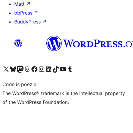
Matt
↗
bbPress
↗
BuddyPress
↗
Bezoek ons X (voorheen Twitter) account
Bezoek ons Bluesky account
Bezoek ons Mastodon account
Bezoek ons Threads account
Onze Facebook pagina bezoeken
Bezoek ons Instagram account
Bezoek ons LinkedIn account
Bezoek ons TikTok account
Bezoek ons YouTube kanaal
Bezoek ons Tumblr account
Code is poëzie.
The WordPress® trademark is the intellectual property
of the WordPress Foundation.