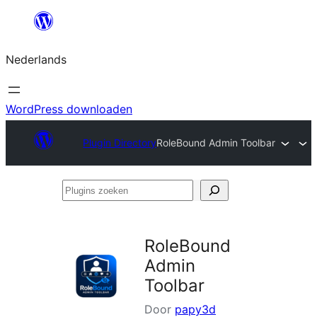
Ga
naar
Nederlands
de
inhoud
WordPress downloaden
Plugin Directory
RoleBound Admin Toolbar
Plugins
zoeken
RoleBound
Admin
Toolbar
Door
papy3d