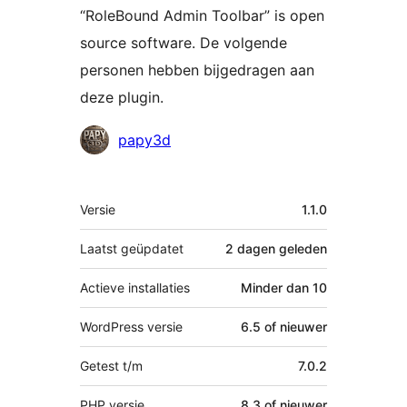
“RoleBound Admin Toolbar” is open
source software. De volgende
personen hebben bijgedragen aan
deze plugin.
Bijdragers
papy3d
Meta
Versie
1.1.0
Laatst geüpdatet
2 dagen
geleden
Actieve installaties
Minder dan 10
WordPress versie
6.5 of nieuwer
Getest t/m
7.0.2
PHP versie
8.3 of nieuwer