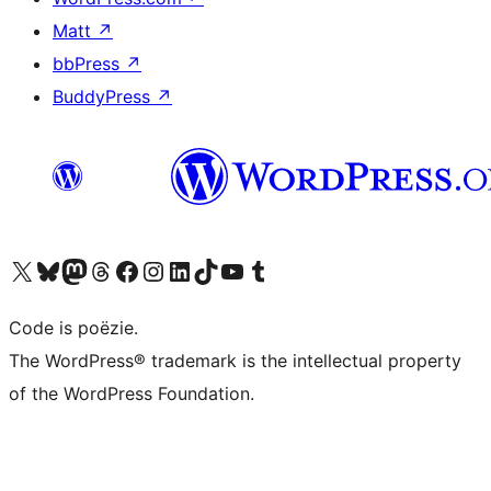
Matt
↗
bbPress
↗
BuddyPress
↗
Bezoek ons X (voorheen Twitter) account
Bezoek ons Bluesky account
Bezoek ons Mastodon account
Bezoek ons Threads account
Onze Facebook pagina bezoeken
Bezoek ons Instagram account
Bezoek ons LinkedIn account
Bezoek ons TikTok account
Bezoek ons YouTube kanaal
Bezoek ons Tumblr account
Code is poëzie.
The WordPress® trademark is the intellectual property
of the WordPress Foundation.