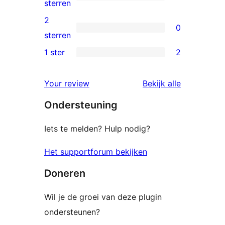
sterren
1
sterren
beoordelingen
3
2
0
ster
0
sterren
beoordeling
2
1 ster
2
2
sterren
1
beoordelingen
beoordelin
Your review
Bekijk alle
sterren
Ondersteuning
beoordelingen
Iets te melden? Hulp nodig?
Het supportforum bekijken
Doneren
Wil je de groei van deze plugin
ondersteunen?