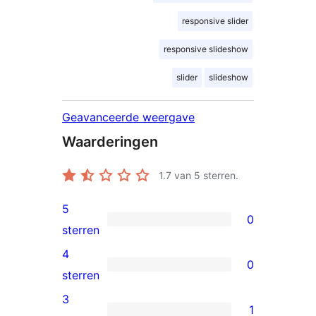
responsive slider
responsive slideshow
slider
slideshow
Geavanceerde weergave
Waarderingen
1.7
van 5 sterren.
5
0
0
sterren
5
4
0
sterren
0
sterren
beoordelingen
4
3
1