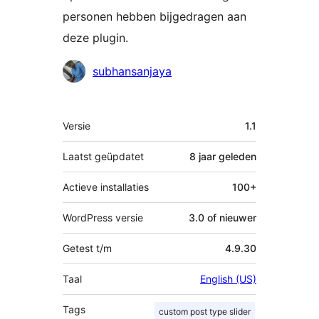
personen hebben bijgedragen aan
deze plugin.
Bijdragers
subhansanjaya
Meta
Versie
1.1
Laatst geüpdatet
8 jaar
geleden
Actieve installaties
100+
WordPress versie
3.0 of nieuwer
Getest t/m
4.9.30
Taal
English (US)
Tags
custom post type slider