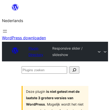
Ga
naar
Nederlands
de
inhoud
WordPress downloaden
Plugin
Responsive slider /
Directory
slideshow
Plugins
zoeken
Deze plugin
is niet getest met de
laatste 3 grotere versies van
WordPress
. Mogelijk wordt het niet