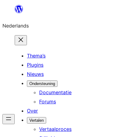
Ga
naar
Nederlands
de
inhoud
Thema’s
Plugins
Nieuws
Ondersteuning
Documentatie
Forums
Over
Vertalen
Vertaalproces