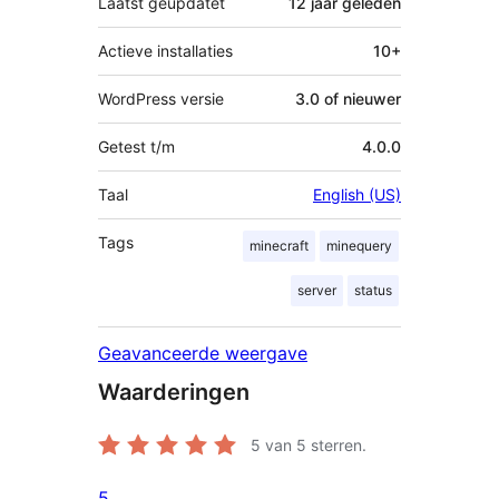
Laatst geüpdatet
12 jaar
geleden
Actieve installaties
10+
WordPress versie
3.0 of nieuwer
Getest t/m
4.0.0
Taal
English (US)
Tags
minecraft
minequery
server
status
Geavanceerde weergave
Waarderingen
5
van 5 sterren.
5