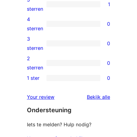
1
1
sterren
5
4
0
ster
0
sterren
beoordeling
4
3
0
sterren
0
sterren
beoordelingen
3
2
0
sterren
0
sterren
beoordelingen
2
1 ster
0
0
sterren
1
beoordelingen
beoordelin
Your review
Bekijk alle
sterren
Ondersteuning
beoordelingen
Iets te melden? Hulp nodig?