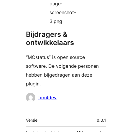
page:
screenshot-
3.png
Bijdragers &
ontwikkelaars
“MCstatus” is open source
software. De volgende personen
hebben bijgedragen aan deze
plugin.
Bijdragers
tim4dev
Meta
Versie
0.0.1