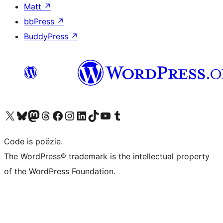
Matt
↗
bbPress
↗
BuddyPress
↗
Bezoek ons X (voorheen Twitter) account
Bezoek ons Bluesky account
Bezoek ons Mastodon account
Bezoek ons Threads account
Onze Facebook pagina bezoeken
Bezoek ons Instagram account
Bezoek ons LinkedIn account
Bezoek ons TikTok account
Bezoek ons YouTube kanaal
Bezoek ons Tumblr account
Code is poëzie.
The WordPress® trademark is the intellectual property
of the WordPress Foundation.