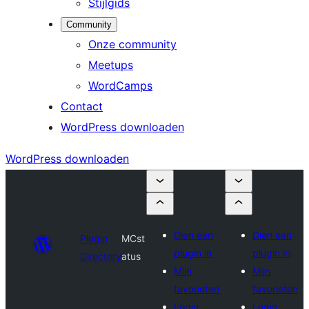
Stijlgids
Community
Onze community
Meetups
WordCamps
Contact
WordPress downloaden
WordPress downloaden
Dien een
Dien een
Plugin
MCst
plugin in
plugin in
Directory
atus
Mijn
Mijn
favorieten
favorieten
Login
Login