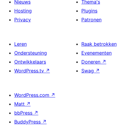
Nieuws
Thema's
Hosting
Plugins
Privacy
Patronen
Leren
Raak betrokken
Ondersteuning
Evenementen
Ontwikkelaars
Doneren
↗
WordPress.tv
↗
Swag
↗
WordPress.com
↗
Matt
↗
bbPress
↗
BuddyPress
↗