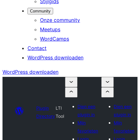
Stijlgids
Community
Onze community
Meetups
WordCamps
Contact
WordPress downloaden
WordPress downloaden
Dien een
Dien een
Plugin
LTI
plugin in
plugin in
Directory
Tool
Mijn
Mijn
favorieten
favorieten
Login
Login