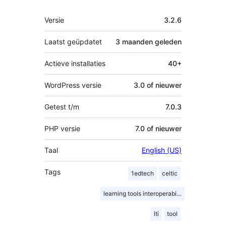
Meta
Versie
3.2.6
Laatst geüpdatet
3 maanden
geleden
Actieve installaties
40+
WordPress versie
3.0 of nieuwer
Getest t/m
7.0.3
PHP versie
7.0 of nieuwer
Taal
English (US)
Tags
1edtech
celtic
learning tools interoperability
lti
tool