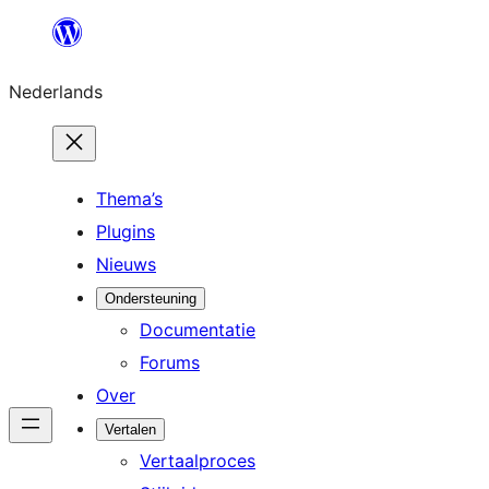
Ga
naar
Nederlands
de
inhoud
Thema’s
Plugins
Nieuws
Ondersteuning
Documentatie
Forums
Over
Vertalen
Vertaalproces