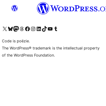
Bezoek ons X (voorheen Twitter) account
Bezoek ons Bluesky account
Bezoek ons Mastodon account
Bezoek ons Threads account
Onze Facebook pagina bezoeken
Bezoek ons Instagram account
Bezoek ons LinkedIn account
Bezoek ons TikTok account
Bezoek ons YouTube kanaal
Bezoek ons Tumblr account
Code is poëzie.
The WordPress® trademark is the intellectual property
of the WordPress Foundation.