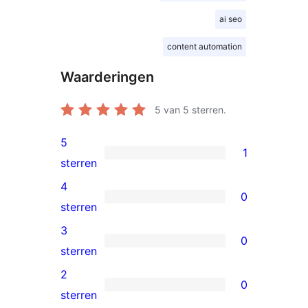
ai seo
content automation
Waarderingen
5
van 5 sterren.
5
1
1
sterren
5
4
0
ster
0
sterren
beoordeling
4
3
0
sterren
0
sterren
beoordelingen
3
2
0
sterren
0
sterren