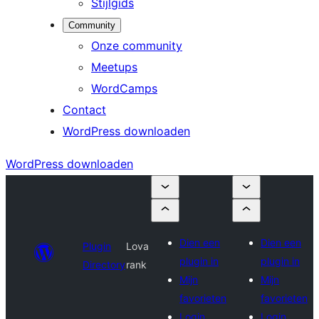
Stijlgids
Community
Onze community
Meetups
WordCamps
Contact
WordPress downloaden
WordPress downloaden
Dien een
Dien een
Plugin
Lova
plugin in
plugin in
Directory
rank
Mijn
Mijn
favorieten
favorieten
Login
Login