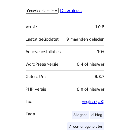
Download
Meta
Versie
1.0.8
Laatst geüpdatet
9 maanden
geleden
Actieve installaties
10+
WordPress versie
6.4 of nieuwer
Getest t/m
6.8.7
PHP versie
8.0 of nieuwer
Taal
English (US)
Tags
AI agent
ai blog
AI content generator