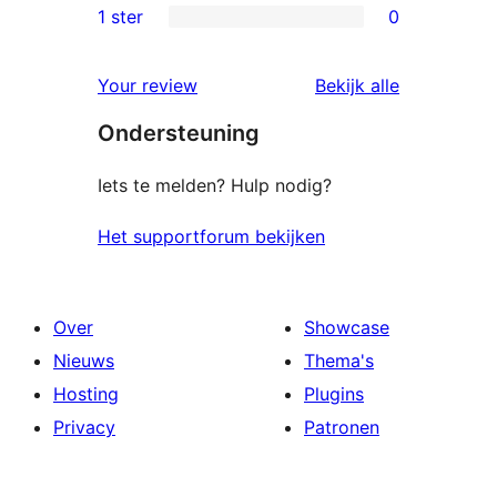
beoordelingen
2
1 ster
0
0
sterren
1
beoordelingen
beoordelin
Your review
Bekijk alle
sterren
Ondersteuning
beoordelingen
Iets te melden? Hulp nodig?
Het supportforum bekijken
Over
Showcase
Nieuws
Thema's
Hosting
Plugins
Privacy
Patronen