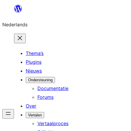
Ga
naar
Nederlands
de
inhoud
Thema’s
Plugins
Nieuws
Ondersteuning
Documentatie
Forums
Over
Vertalen
Vertaalproces