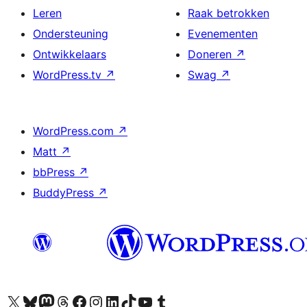
Leren
Raak betrokken
Ondersteuning
Evenementen
Ontwikkelaars
Doneren
↗
WordPress.tv
↗
Swag
↗
WordPress.com
↗
Matt
↗
bbPress
↗
BuddyPress
↗
Bezoek ons X (voorheen Twitter) account
Bezoek ons Bluesky account
Bezoek ons Mastodon account
Bezoek ons Threads account
Onze Facebook pagina bezoeken
Bezoek ons Instagram account
Bezoek ons LinkedIn account
Bezoek ons TikTok account
Bezoek ons YouTube kanaal
Bezoek ons Tumblr account