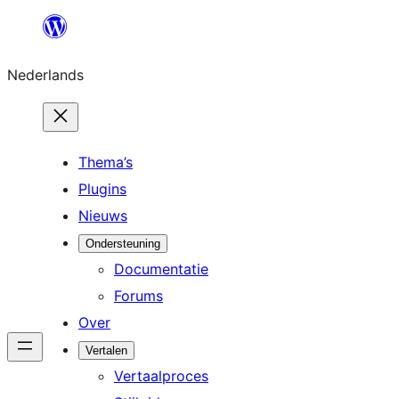
Ga
naar
Nederlands
de
inhoud
Thema’s
Plugins
Nieuws
Ondersteuning
Documentatie
Forums
Over
Vertalen
Vertaalproces