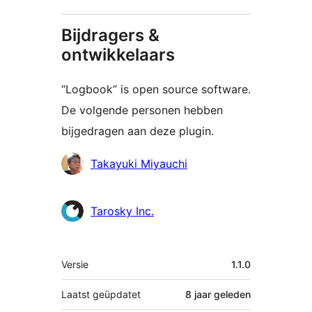
Bijdragers &
ontwikkelaars
“Logbook” is open source software.
De volgende personen hebben
bijgedragen aan deze plugin.
Bijdragers
Takayuki Miyauchi
Tarosky Inc.
Meta
Versie
1.1.0
Laatst geüpdatet
8 jaar
geleden