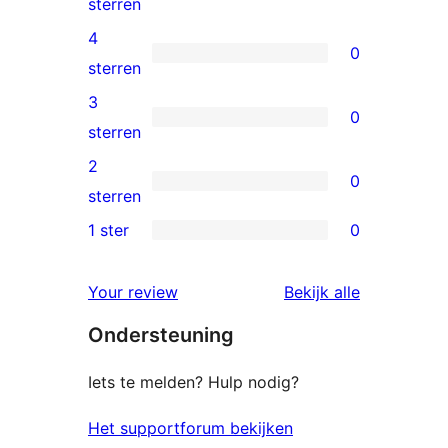
5
sterren
5
4
0
sterren
0
sterren
beoordelingen
4
3
0
sterren
0
sterren
beoordelingen
3
2
0
sterren
0
sterren
beoordelingen
2
1 ster
0
0
sterren
1
beoordelingen
beoordelin
Your review
Bekijk alle
sterren
Ondersteuning
beoordelingen
Iets te melden? Hulp nodig?
Het supportforum bekijken