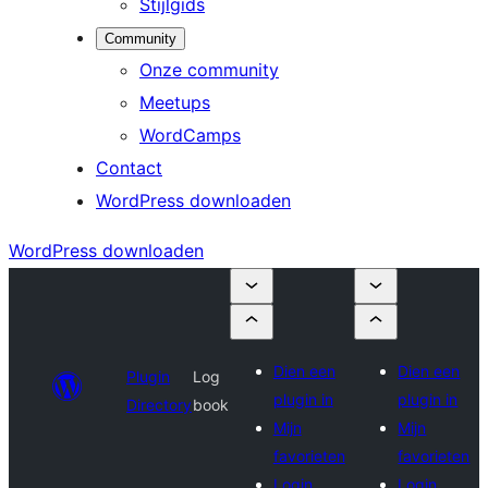
Stijlgids
Community
Onze community
Meetups
WordCamps
Contact
WordPress downloaden
WordPress downloaden
Dien een
Dien een
Plugin
Log
plugin in
plugin in
Directory
book
Mijn
Mijn
favorieten
favorieten
Login
Login