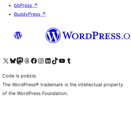
bbPress
↗
BuddyPress
↗
Bezoek ons X (voorheen Twitter) account
Bezoek ons Bluesky account
Bezoek ons Mastodon account
Bezoek ons Threads account
Onze Facebook pagina bezoeken
Bezoek ons Instagram account
Bezoek ons LinkedIn account
Bezoek ons TikTok account
Bezoek ons YouTube kanaal
Bezoek ons Tumblr account
Code is poëzie.
The WordPress® trademark is the intellectual property
of the WordPress Foundation.