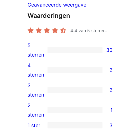
Geavanceerde weergave
Waarderingen
4.4
van 5 sterren.
5
30
30
sterren
5
4
2
sterren
2
sterren
beoordelingen
4
3
2
sterren
2
sterren
beoordelingen
3
2
1
sterren
1
sterren
beoordelingen
2
1 ster
3
3
ster
1