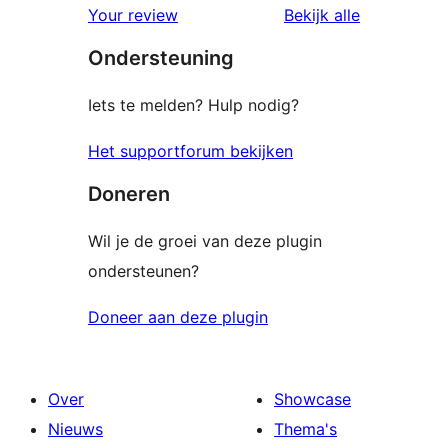
beoordeling
beoordelin
Your review
Bekijk alle
sterren
Ondersteuning
beoordelingen
Iets te melden? Hulp nodig?
Het supportforum bekijken
Doneren
Wil je de groei van deze plugin
ondersteunen?
Doneer aan deze plugin
Over
Showcase
Nieuws
Thema's