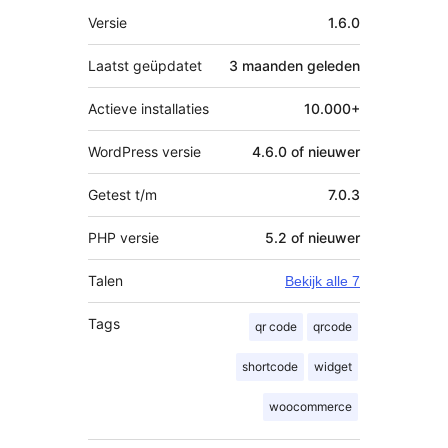
Meta
Versie
1.6.0
Laatst geüpdatet
3 maanden
geleden
Actieve installaties
10.000+
WordPress versie
4.6.0 of nieuwer
Getest t/m
7.0.3
PHP versie
5.2 of nieuwer
Talen
Bekijk alle 7
Tags
qr code
qrcode
shortcode
widget
woocommerce