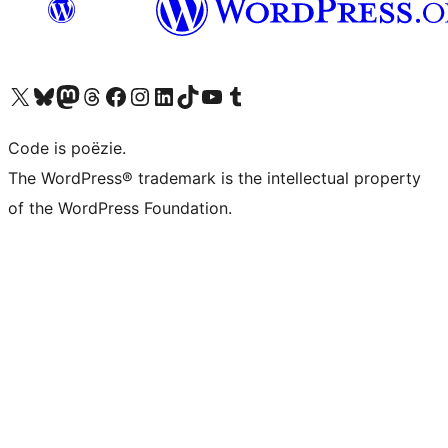
Bezoek ons X (voorheen Twitter) account
Bezoek ons Bluesky account
Bezoek ons Mastodon account
Bezoek ons Threads account
Onze Facebook pagina bezoeken
Bezoek ons Instagram account
Bezoek ons LinkedIn account
Bezoek ons TikTok account
Bezoek ons YouTube kanaal
Bezoek ons Tumblr account
Code is poëzie.
The WordPress® trademark is the intellectual property
of the WordPress Foundation.