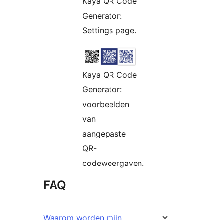
Kaya QR Code
Generator:
Settings page.
Kaya QR Code
Generator:
voorbeelden
van
aangepaste
QR-
codeweergaven.
FAQ
Waarom worden mijn