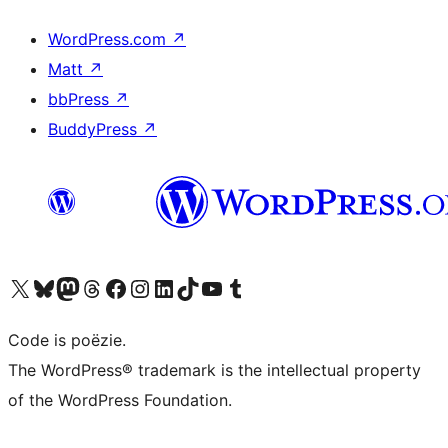
WordPress.com
↗
Matt
↗
bbPress
↗
BuddyPress
↗
Bezoek ons X (voorheen Twitter) account
Bezoek ons Bluesky account
Bezoek ons Mastodon account
Bezoek ons Threads account
Onze Facebook pagina bezoeken
Bezoek ons Instagram account
Bezoek ons LinkedIn account
Bezoek ons TikTok account
Bezoek ons YouTube kanaal
Bezoek ons Tumblr account
Code is poëzie.
The WordPress® trademark is the intellectual property
of the WordPress Foundation.