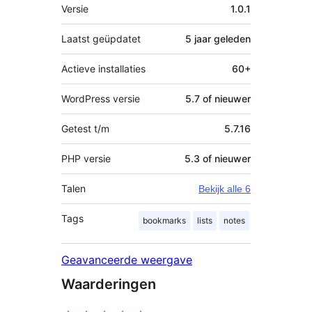
Meta
Versie
1.0.1
Laatst geüpdatet
5 jaar
geleden
Actieve installaties
60+
WordPress versie
5.7 of nieuwer
Getest t/m
5.7.16
PHP versie
5.3 of nieuwer
Talen
Bekijk alle 6
Tags
bookmarks
lists
notes
Geavanceerde weergave
Waarderingen