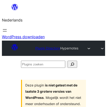
Ga
naar
Nederlands
de
inhoud
WordPress downloaden
Plugin Directory
Hypernotes
Plugins
zoeken
Deze plugin
is niet getest met de
laatste 3 grotere versies van
WordPress
. Mogelijk wordt het niet
meer onderhouden of ondersteund.