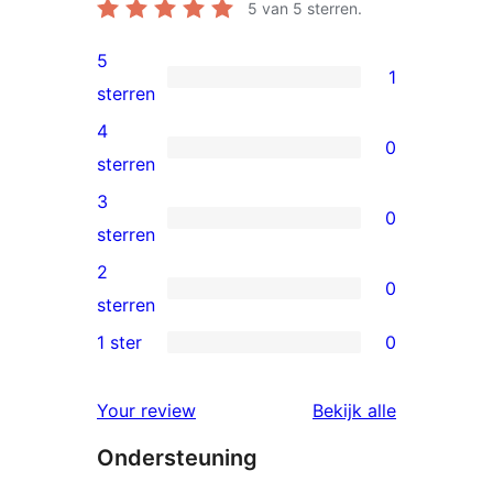
5
van 5 sterren.
5
1
1
sterren
5
4
0
ster
0
sterren
beoordeling
4
3
0
sterren
0
sterren
beoordelingen
3
2
0
sterren
0
sterren
beoordelingen
2
1 ster
0
0
sterren
1
beoordelingen
beoordelin
Your review
Bekijk alle
sterren
Ondersteuning
beoordelingen