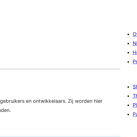
O
N
H
P
S
T
gebruikers en ontwikkelaars. Zij worden hier
P
nden.
P