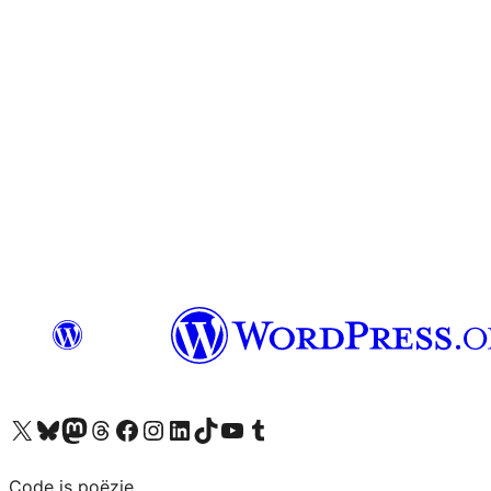
Bezoek ons X (voorheen Twitter) account
Bezoek ons Bluesky account
Bezoek ons Mastodon account
Bezoek ons Threads account
Onze Facebook pagina bezoeken
Bezoek ons Instagram account
Bezoek ons LinkedIn account
Bezoek ons TikTok account
Bezoek ons YouTube kanaal
Bezoek ons Tumblr account
Code is poëzie.