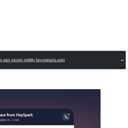
n een plugin in
Mijn favorieten
Login