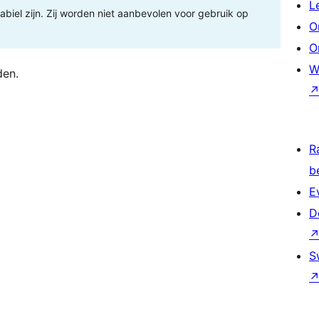
L
tabiel zijn. Zij worden niet aanbevolen voor gebruik op
O
O
W
den.
R
b
E
D
S