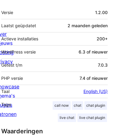
Meta
Versie
1.2.00
Laatst geüpdatet
2 maanden
geleden
ver
Actieve installaties
200+
ieuws
osting
WordPress versie
6.3 of nieuwer
rivacy
Getest t/m
7.0.3
PHP versie
7.4 of nieuwer
howcase
Taal
English (US)
hema's
lugins
Tags
call now
chat
chat plugin
atronen
live chat
live chat plugin
Waarderingen