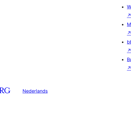
W
M
b
B
Nederlands