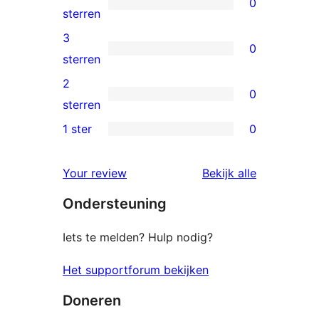
0
ster
0
sterren
beoordeling
4
3
0
sterren
0
sterren
beoordelingen
3
2
0
sterren
0
sterren
beoordelingen
2
1 ster
0
0
sterren
1
beoordelingen
beoordelin
Your review
Bekijk alle
sterren
Ondersteuning
beoordelingen
Iets te melden? Hulp nodig?
Het supportforum bekijken
Doneren