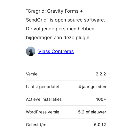
“Gragrid: Gravity Forms +
SendGrid” is open source software.
De volgende personen hebben
bijgedragen aan deze plugin.
Bijdragers
Vlass Contreras
Meta
Versie
2.2.2
Laatst geüpdatet
4 jaar
geleden
Actieve installaties
100+
WordPress versie
5.2 of nieuwer
Getest t/m
6.0.12