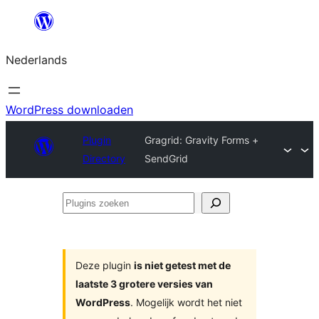
Ga
naar
Nederlands
de
inhoud
WordPress downloaden
Plugin
Gragrid: Gravity Forms +
Directory
SendGrid
Plugins
zoeken
Deze plugin
is niet getest met de
laatste 3 grotere versies van
WordPress
. Mogelijk wordt het niet