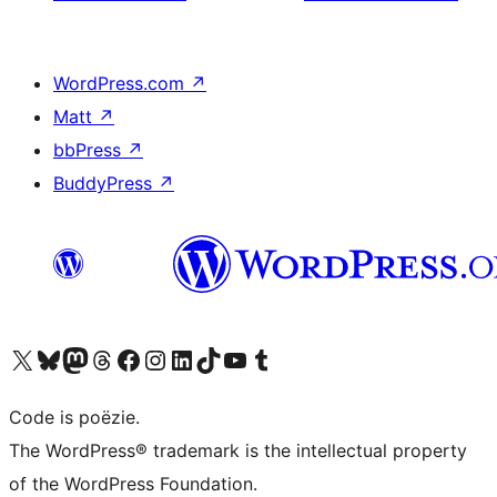
WordPress.com
↗
Matt
↗
bbPress
↗
BuddyPress
↗
Bezoek ons X (voorheen Twitter) account
Bezoek ons Bluesky account
Bezoek ons Mastodon account
Bezoek ons Threads account
Onze Facebook pagina bezoeken
Bezoek ons Instagram account
Bezoek ons LinkedIn account
Bezoek ons TikTok account
Bezoek ons YouTube kanaal
Bezoek ons Tumblr account
Code is poëzie.
The WordPress® trademark is the intellectual property
of the WordPress Foundation.