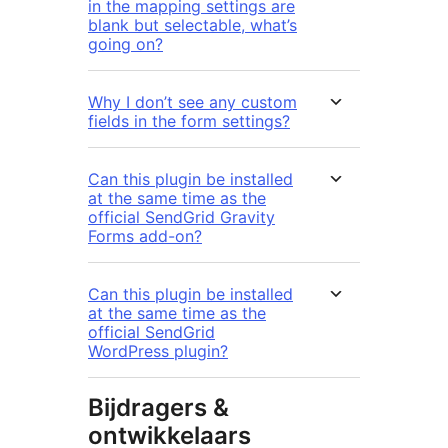
in the mapping settings are
blank but selectable, what’s
going on?
Why I don’t see any custom
fields in the form settings?
Can this plugin be installed
at the same time as the
official SendGrid Gravity
Forms add-on?
Can this plugin be installed
at the same time as the
official SendGrid
WordPress plugin?
Bijdragers &
ontwikkelaars