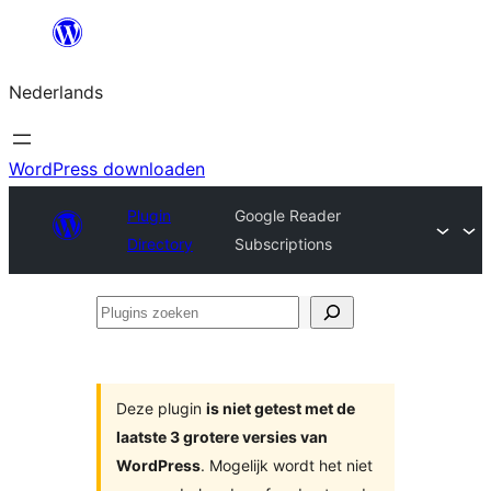
Ga
naar
Nederlands
de
inhoud
WordPress downloaden
Plugin
Google Reader
Directory
Subscriptions
Plugins
zoeken
Deze plugin
is niet getest met de
laatste 3 grotere versies van
WordPress
. Mogelijk wordt het niet