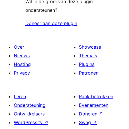
Wil je de groei van deze plugin
ondersteunen?
Doneer aan deze plugin
Over
Showcase
Nieuws
Thema's
Hosting
Plugins
Privacy
Patronen
Leren
Raak betrokken
Ondersteuning
Evenementen
Ontwikkelaars
Doneren
↗
WordPress.tv
↗
Swag
↗