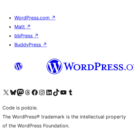
WordPress.com
↗
Matt
↗
bbPress
↗
BuddyPress
↗
Bezoek ons X (voorheen Twitter) account
Bezoek ons Bluesky account
Bezoek ons Mastodon account
Bezoek ons Threads account
Onze Facebook pagina bezoeken
Bezoek ons Instagram account
Bezoek ons LinkedIn account
Bezoek ons TikTok account
Bezoek ons YouTube kanaal
Bezoek ons Tumblr account
Code is poëzie.
The WordPress® trademark is the intellectual property
of the WordPress Foundation.