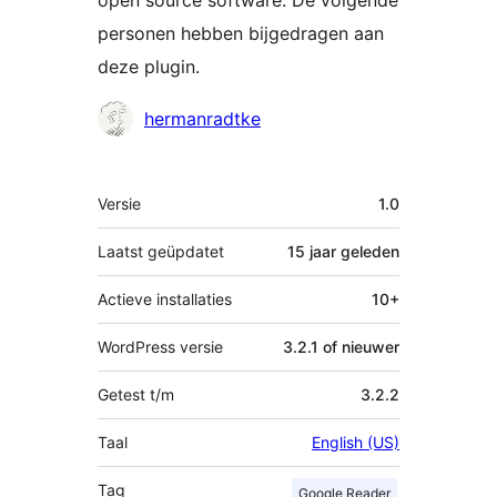
open source software. De volgende
personen hebben bijgedragen aan
deze plugin.
Bijdragers
hermanradtke
Meta
Versie
1.0
Laatst geüpdatet
15 jaar
geleden
Actieve installaties
10+
WordPress versie
3.2.1 of nieuwer
Getest t/m
3.2.2
Taal
English (US)
Tag
Google Reader