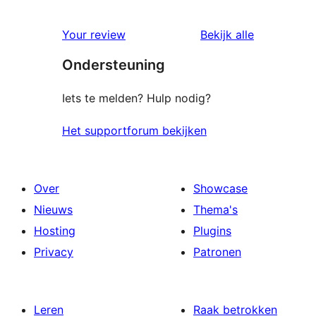
0
ster
1
beoordeling
beoordelin
Your review
Bekijk alle
sterren
Ondersteuning
beoordelingen
Iets te melden? Hulp nodig?
Het supportforum bekijken
Over
Showcase
Nieuws
Thema's
Hosting
Plugins
Privacy
Patronen
Leren
Raak betrokken