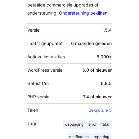
betaalde commerciële upgrades of
ondersteuning.
Ondersteuning bekijken
Meta
Versie
1.5.4
Laatst geüpdatet
6 maanden
geleden
Actieve installaties
6.000+
WordPress versie
5.0 of nieuwer
Getest t/m
6.9.5
PHP versie
7.4 of nieuwer
Talen
Bekijk alle 5
Tags
debugging
error
fatal
notification
reporting