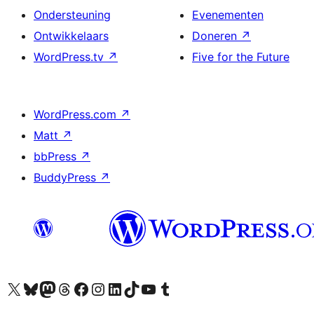
Ondersteuning
Evenementen
Ontwikkelaars
Doneren
↗
WordPress.tv
↗
Five for the Future
WordPress.com
↗
Matt
↗
bbPress
↗
BuddyPress
↗
Bezoek ons X (voorheen Twitter) account
Bezoek ons Bluesky account
Bezoek ons Mastodon account
Bezoek ons Threads account
Onze Facebook pagina bezoeken
Bezoek ons Instagram account
Bezoek ons LinkedIn account
Bezoek ons TikTok account
Bezoek ons YouTube kanaal
Bezoek ons Tumblr account