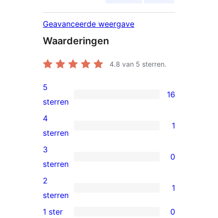
Geavanceerde weergave
Waarderingen
4.8
van 5 sterren.
5
16
16
sterren
5
4
1
sterren
1
sterren
beoordelingen
4
3
0
ster
0
sterren
beoordeling
3
2
1
sterren
1
sterren
beoordelingen
2
1 ster
0