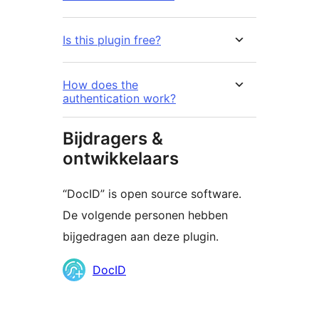
Is this plugin free?
How does the
authentication work?
Bijdragers &
ontwikkelaars
“DocID” is open source software.
De volgende personen hebben
bijgedragen aan deze plugin.
Bijdragers
DocID
Meta