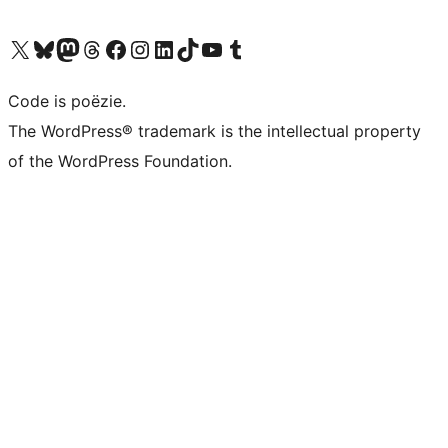
Bezoek ons X (voorheen Twitter) account
Bezoek ons Bluesky account
Bezoek ons Mastodon account
Bezoek ons Threads account
Onze Facebook pagina bezoeken
Bezoek ons Instagram account
Bezoek ons LinkedIn account
Bezoek ons TikTok account
Bezoek ons YouTube kanaal
Bezoek ons Tumblr account
Code is poëzie.
The WordPress® trademark is the intellectual property
of the WordPress Foundation.