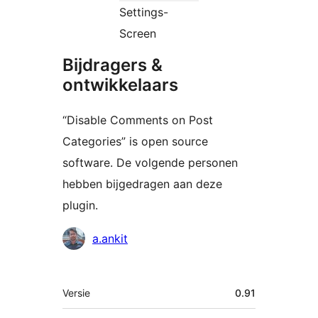
Settings-
Screen
Bijdragers &
ontwikkelaars
“Disable Comments on Post
Categories” is open source
software. De volgende personen
hebben bijgedragen aan deze
plugin.
Bijdragers
a.ankit
Meta
Versie
0.91