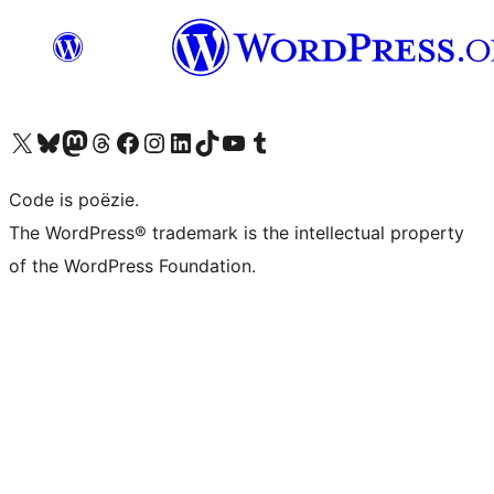
Bezoek ons X (voorheen Twitter) account
Bezoek ons Bluesky account
Bezoek ons Mastodon account
Bezoek ons Threads account
Onze Facebook pagina bezoeken
Bezoek ons Instagram account
Bezoek ons LinkedIn account
Bezoek ons TikTok account
Bezoek ons YouTube kanaal
Bezoek ons Tumblr account
Code is poëzie.
The WordPress® trademark is the intellectual property
of the WordPress Foundation.