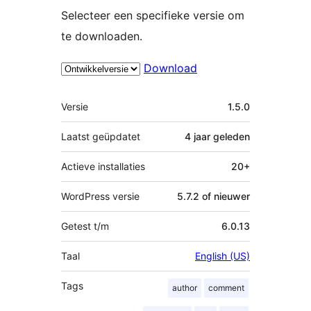
Selecteer een specifieke versie om
te downloaden.
Download
Meta
Versie
1.5.0
Laatst geüpdatet
4 jaar
geleden
Actieve installaties
20+
WordPress versie
5.7.2 of nieuwer
Getest t/m
6.0.13
Taal
English (US)
Tags
author
comment