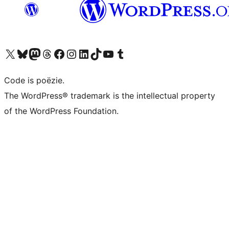
Bezoek ons X (voorheen Twitter) account
Bezoek ons Bluesky account
Bezoek ons Mastodon account
Bezoek ons Threads account
Onze Facebook pagina bezoeken
Bezoek ons Instagram account
Bezoek ons LinkedIn account
Bezoek ons TikTok account
Bezoek ons YouTube kanaal
Bezoek ons Tumblr account
Code is poëzie.
The WordPress® trademark is the intellectual property
of the WordPress Foundation.