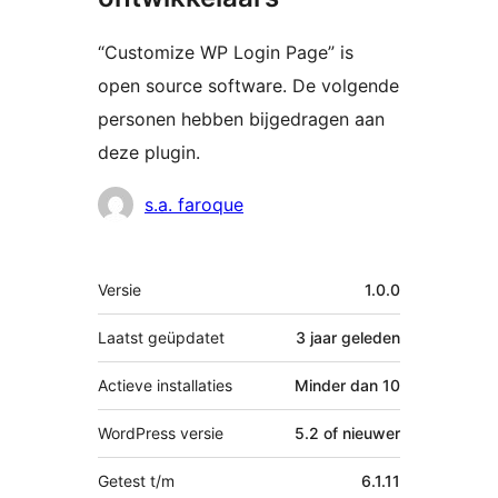
“Customize WP Login Page” is
open source software. De volgende
personen hebben bijgedragen aan
deze plugin.
Bijdragers
s.a. faroque
Meta
Versie
1.0.0
Laatst geüpdatet
3 jaar
geleden
Actieve installaties
Minder dan 10
WordPress versie
5.2 of nieuwer
Getest t/m
6.1.11