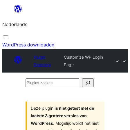
Ga
naar
Nederlands
de
inhoud
WordPress downloaden
Plugin
Customize WP Login
Directory
Page
Plugins
zoeken
Deze plugin
is niet getest met de
laatste 3 grotere versies van
WordPress
. Mogelijk wordt het niet