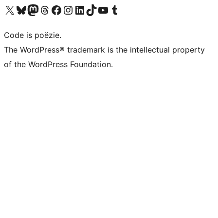
Bezoek ons X (voorheen Twitter) account
Bezoek ons Bluesky account
Bezoek ons Mastodon account
Bezoek ons Threads account
Onze Facebook pagina bezoeken
Bezoek ons Instagram account
Bezoek ons LinkedIn account
Bezoek ons TikTok account
Bezoek ons YouTube kanaal
Bezoek ons Tumblr account
Code is poëzie.
The WordPress® trademark is the intellectual property
of the WordPress Foundation.