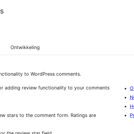
rs
Ontwikkeling
unctionality to WordPress comments.
for adding review functionality to your comments
O
N
H
iew stars to the comment form. Ratings are
P
or the review star field