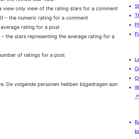
S
 view only view of the rating stars for a comment
T
 – the numeric rating for a comment
P
 average rating for a post
P
 – the stars representing the average rating for a
number of ratings for a post
L
O
O
re. De volgende personen hebben bijgedragen aan
W
R
b