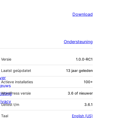
Download
Ondersteuning
Meta
Versie
1.0.0-RC1
Laatst geüpdatet
13 jaar
geleden
ver
Actieve installaties
100+
ieuws
osting
WordPress versie
3.6 of nieuwer
rivacy
Getest t/m
3.6.1
Taal
English (US)