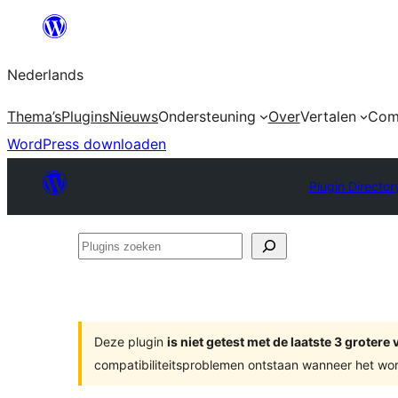
Ga
naar
Nederlands
de
inhoud
Thema’s
Plugins
Nieuws
Ondersteuning
Over
Vertalen
Com
WordPress downloaden
Plugin Director
Plugins
zoeken
Deze plugin
is niet getest met de laatste 3 groter
compatibiliteitsproblemen ontstaan wanneer het wor