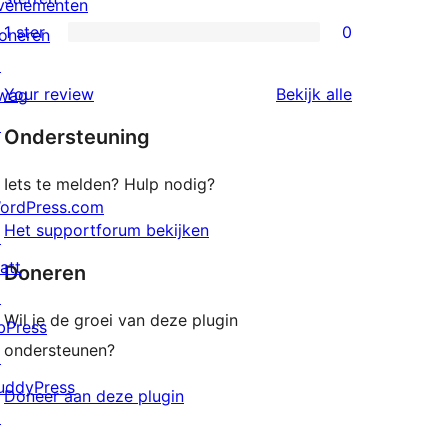
venementen
beoordelingen
2
1 ster
0
oneren
0
sterren
↗
1
beoordelingen
beoordeling
Your review
Bekijk alle
wag
sterren
↗
Ondersteuning
beoordelingen
Iets te melden? Hulp nodig?
ordPress.com
Het supportforum bekijken
↗
att
Doneren
↗
Wil je de groei van deze plugin
bPress
ondersteunen?
↗
uddyPress
Doneer aan deze plugin
↗