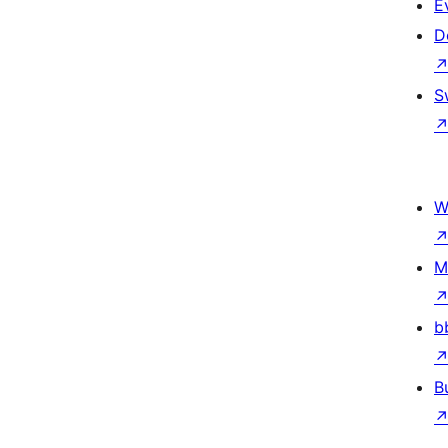
E
D
S
W
M
b
B