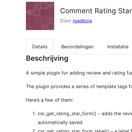
Comment Rating Sta
Door
jgadbois
Details
Beoordelingen
Installatie
Beschrijving
A simple plugin for adding review and rating f
The plugin provides a series of template tags 
Here’s a few of them:
csr_get_rating_star_form() – adds the rev
automatically saved
csr_get_rating_star_form_label() – a label f