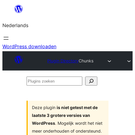
Ga
naar
Nederlands
de
inhoud
WordPress downloaden
Plugin Directory
Chunks
Plugins
zoeken
Deze plugin
is niet getest met de
laatste 3 grotere versies van
WordPress
. Mogelijk wordt het niet
meer onderhouden of ondersteund.