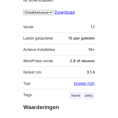
Download
Meta
Versie
1.1
Laatst geüpdatet
15 jaar
geleden
Actieve installaties
10+
WordPress versie
2.8 of nieuwer
Getest t/m
3.1.4
Taal
English (US)
Tags
theme
utility
Waarderingen