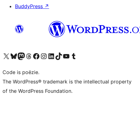
BuddyPress
↗
Bezoek ons X (voorheen Twitter) account
Bezoek ons Bluesky account
Bezoek ons Mastodon account
Bezoek ons Threads account
Onze Facebook pagina bezoeken
Bezoek ons Instagram account
Bezoek ons LinkedIn account
Bezoek ons TikTok account
Bezoek ons YouTube kanaal
Bezoek ons Tumblr account
Code is poëzie.
The WordPress® trademark is the intellectual property
of the WordPress Foundation.