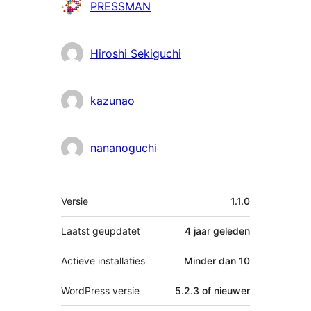
Bijdragers
PRESSMAN
Hiroshi Sekiguchi
kazunao
nananoguchi
Meta
Versie
1.1.0
Laatst geüpdatet
4 jaar
geleden
Actieve installaties
Minder dan 10
WordPress versie
5.2.3 of nieuwer