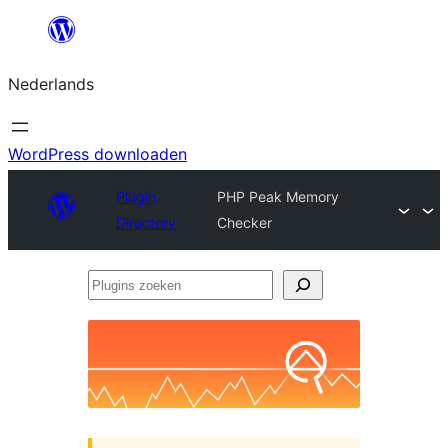
Ga
naar
Nederlands
de
inhoud
WordPress downloaden
Plugin
PHP Peak Memory
Directory
Checker
Plugins
zoeken