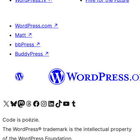
WordPress.tv
↗
Five for the Future
WordPress.com
↗
Matt
↗
bbPress
↗
BuddyPress
↗
Bezoek ons X (voorheen Twitter) account
Bezoek ons Bluesky account
Bezoek ons Mastodon account
Bezoek ons Threads account
Onze Facebook pagina bezoeken
Bezoek ons Instagram account
Bezoek ons LinkedIn account
Bezoek ons TikTok account
Bezoek ons YouTube kanaal
Bezoek ons Tumblr account
Code is poëzie.
The WordPress® trademark is the intellectual property
of the WordPress Foundation.