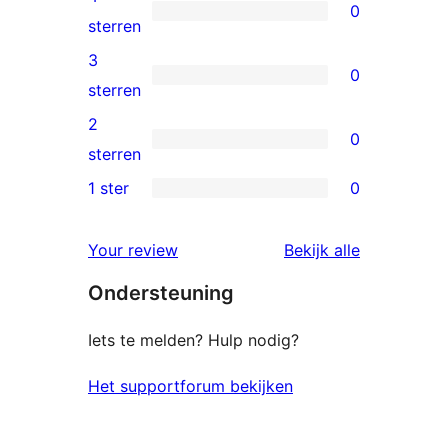
0
sterren
0
sterren
beoordelingen
4
3
0
sterren
0
sterren
beoordelingen
3
2
0
sterren
0
sterren
beoordelingen
2
1 ster
0
0
sterren
1
beoordelingen
beoordelin
Your review
Bekijk alle
sterren
Ondersteuning
beoordelingen
Iets te melden? Hulp nodig?
Het supportforum bekijken