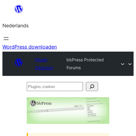
Ga
naar
Nederlands
de
inhoud
WordPress downloaden
Plugin
bbPress Protected
Directory
Forums
Plugins
zoeken