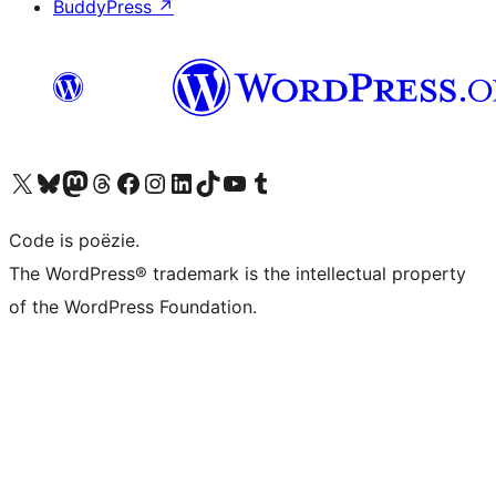
BuddyPress
↗
Bezoek ons X (voorheen Twitter) account
Bezoek ons Bluesky account
Bezoek ons Mastodon account
Bezoek ons Threads account
Onze Facebook pagina bezoeken
Bezoek ons Instagram account
Bezoek ons LinkedIn account
Bezoek ons TikTok account
Bezoek ons YouTube kanaal
Bezoek ons Tumblr account
Code is poëzie.
The WordPress® trademark is the intellectual property
of the WordPress Foundation.