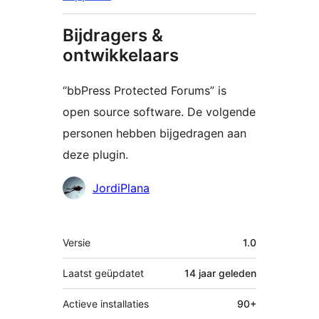
Bijdragers &
ontwikkelaars
“bbPress Protected Forums” is
open source software. De volgende
personen hebben bijgedragen aan
deze plugin.
Bijdragers
JordiPlana
Meta
Versie
1.0
Laatst geüpdatet
14 jaar
geleden
Actieve installaties
90+