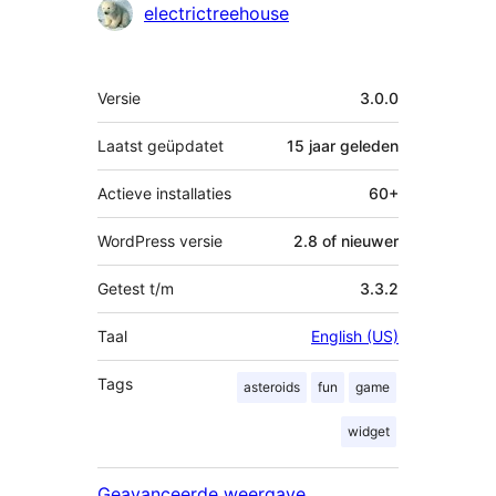
Bijdragers
electrictreehouse
Meta
Versie
3.0.0
Laatst geüpdatet
15 jaar
geleden
Actieve installaties
60+
WordPress versie
2.8 of nieuwer
Getest t/m
3.3.2
Taal
English (US)
Tags
asteroids
fun
game
widget
Geavanceerde weergave