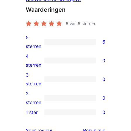
Waarderingen
5
van 5 sterren.
5
6
6
sterren
5
4
0
sterren
0
sterren
beoordelingen
4
3
0
sterren
0
sterren
beoordelingen
3
2
0
sterren
0
sterren
beoordelingen
2
1 ster
0
0
sterren
1
beoordelingen
beoordelin
Your review
Bekijk alle