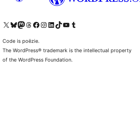
Bezoek ons X (voorheen Twitter) account
Bezoek ons Bluesky account
Bezoek ons Mastodon account
Bezoek ons Threads account
Onze Facebook pagina bezoeken
Bezoek ons Instagram account
Bezoek ons LinkedIn account
Bezoek ons TikTok account
Bezoek ons YouTube kanaal
Bezoek ons Tumblr account
Code is poëzie.
The WordPress® trademark is the intellectual property
of the WordPress Foundation.