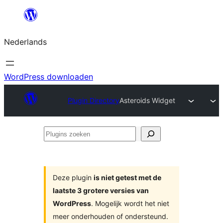
Ga
naar
Nederlands
de
inhoud
WordPress downloaden
Plugin Directory
Asteroids Widget
Plugins
zoeken
Deze plugin
is niet getest met de
laatste 3 grotere versies van
WordPress
. Mogelijk wordt het niet
meer onderhouden of ondersteund.