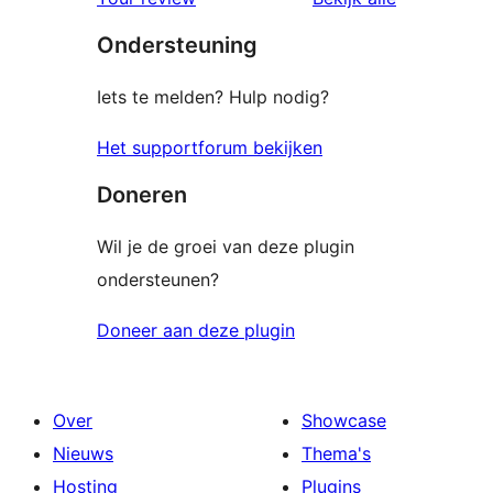
sterren
Ondersteuning
beoordelingen
Iets te melden? Hulp nodig?
Het supportforum bekijken
Doneren
Wil je de groei van deze plugin
ondersteunen?
Doneer aan deze plugin
Over
Showcase
Nieuws
Thema's
Hosting
Plugins