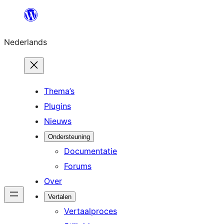
Ga
naar
Nederlands
de
inhoud
Thema’s
Plugins
Nieuws
Ondersteuning
Documentatie
Forums
Over
Vertalen
Vertaalproces