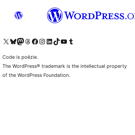
Bezoek ons X (voorheen Twitter) account
Bezoek ons Bluesky account
Bezoek ons Mastodon account
Bezoek ons Threads account
Onze Facebook pagina bezoeken
Bezoek ons Instagram account
Bezoek ons LinkedIn account
Bezoek ons TikTok account
Bezoek ons YouTube kanaal
Bezoek ons Tumblr account
Code is poëzie.
The WordPress® trademark is the intellectual property
of the WordPress Foundation.