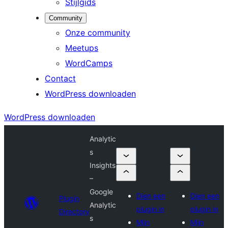
Stijlgids
Community
Onze community
Meetups
WordCamps
Contact
WordPress downloaden
WordPress downloaden
Analytic
s
Insights
–
Google
Dien een
Dien een
Plugin
Analytic
plugin in
plugin in
Directory
s
Mijn
Mijn