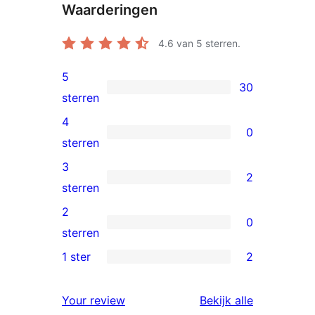
Waarderingen
4.6
van 5 sterren.
5
30
30
sterren
5
4
0
sterren
0
sterren
beoordelingen
4
3
2
sterren
2
sterren
beoordelingen
3
2
0
sterren
0
sterren
beoordelingen
2
1 ster
2
2
sterren
1
beoordelingen
beoordelin
Your review
Bekijk alle
sterren