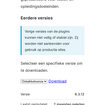
opleidingsdoeleinden.
Eerdere versies
Vorige versies van de plugins
kunnen niet veilig of stabiel zijn. Zij
worden niet aanbevolen voor
gebruik op productie sites.
Selecteer een specifieke versie om
te downloaden.
Download
Meta
Versie
6.3.12
Laatst geüpdatet
2 maanden
geleden