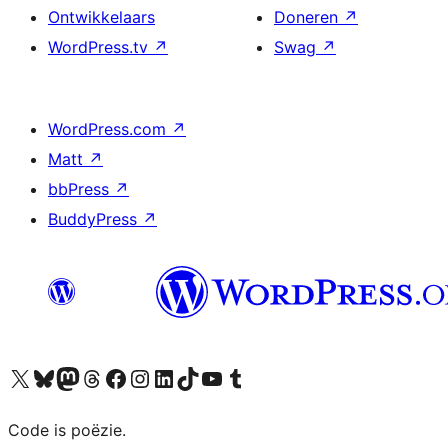
Ontwikkelaars
Doneren
↗
WordPress.tv
↗
Swag
↗
WordPress.com
↗
Matt
↗
bbPress
↗
BuddyPress
↗
Bezoek ons X (voorheen Twitter) account
Bezoek ons Bluesky account
Bezoek ons Mastodon account
Bezoek ons Threads account
Onze Facebook pagina bezoeken
Bezoek ons Instagram account
Bezoek ons LinkedIn account
Bezoek ons TikTok account
Bezoek ons YouTube kanaal
Bezoek ons Tumblr account
Code is poëzie.