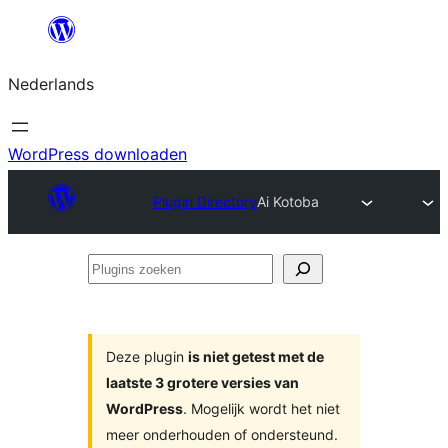
Ga
naar
Nederlands
de
inhoud
WordPress downloaden
Plugin Directory
Ai Kotoba
Plugins
zoeken
Deze plugin
is niet getest met de
laatste 3 grotere versies van
WordPress
. Mogelijk wordt het niet
meer onderhouden of ondersteund.