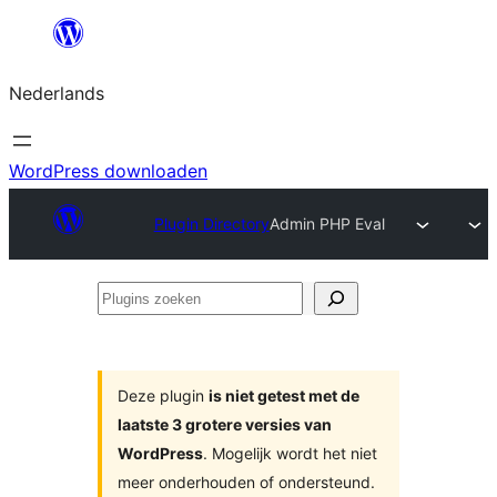
Ga
naar
Nederlands
de
inhoud
WordPress downloaden
Plugin Directory
Admin PHP Eval
Plugins
zoeken
Deze plugin
is niet getest met de
laatste 3 grotere versies van
WordPress
. Mogelijk wordt het niet
meer onderhouden of ondersteund.