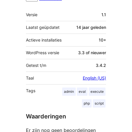
Meta
Versie
1.1
Laatst geüpdatet
14 jaar
geleden
Actieve installaties
10+
WordPress versie
3.3 of nieuwer
Getest t/m
3.4.2
Taal
English (US)
Tags
admin
eval
execute
php
script
Waarderingen
Er zijn nog geen beoordelingen