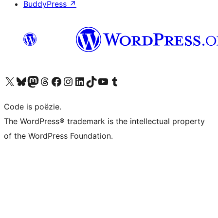
BuddyPress
↗
Bezoek ons X (voorheen Twitter) account
Bezoek ons Bluesky account
Bezoek ons Mastodon account
Bezoek ons Threads account
Onze Facebook pagina bezoeken
Bezoek ons Instagram account
Bezoek ons LinkedIn account
Bezoek ons TikTok account
Bezoek ons YouTube kanaal
Bezoek ons Tumblr account
Code is poëzie.
The WordPress® trademark is the intellectual property
of the WordPress Foundation.