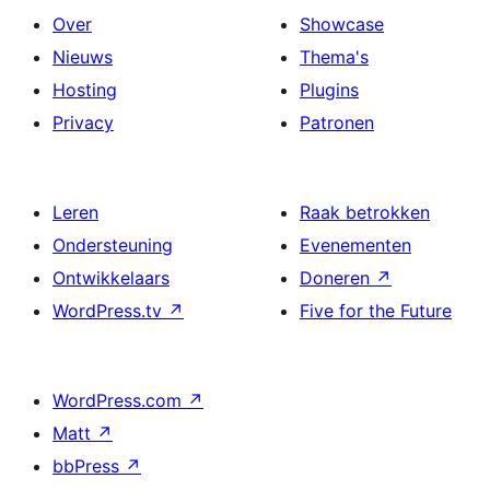
Over
Showcase
Nieuws
Thema's
Hosting
Plugins
Privacy
Patronen
Leren
Raak betrokken
Ondersteuning
Evenementen
Ontwikkelaars
Doneren
↗
WordPress.tv
↗
Five for the Future
WordPress.com
↗
Matt
↗
bbPress
↗