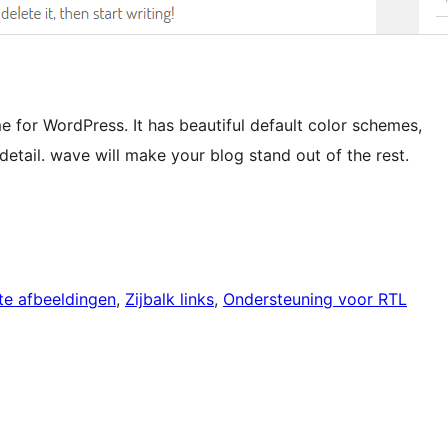
e for WordPress. It has beautiful default color schemes,
detail. wave will make your blog stand out of the rest.
hte afbeeldingen
, 
Zijbalk links
, 
Ondersteuning voor RTL