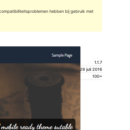
compatibiliteitsproblemen hebben bij gebruik met
Voorbeeld
Download
Versie
1.1.7
Laatst geüpdatet
29 juli 2016
Actieve installaties
100+
Thema homepage