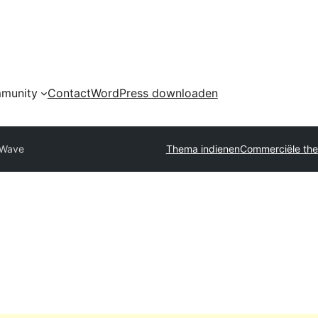
munity
Contact
WordPress downloaden
Wave
Thema indienen
Commerciële the