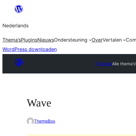
Ga
naar
Nederlands
de
inhoud
Thema’s
Plugins
Nieuws
Ondersteuning
Over
Vertalen
Com
WordPress downloaden
Thema’s
Alle thema’s
Wave
ThemeBox