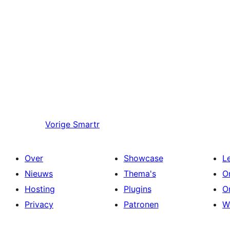
Vorige
Smartr
Over
Showcase
L
Nieuws
Thema's
O
Hosting
Plugins
O
Privacy
Patronen
W