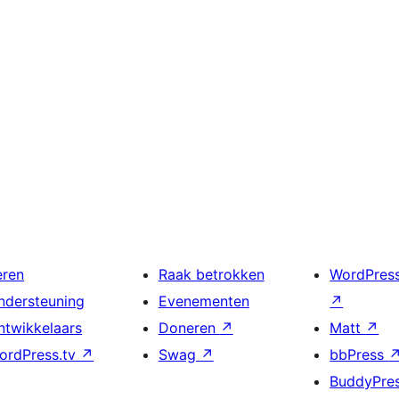
eren
Raak betrokken
WordPres
ndersteuning
Evenementen
↗
ntwikkelaars
Doneren
↗
Matt
↗
ordPress.tv
↗
Swag
↗
bbPress
BuddyPre