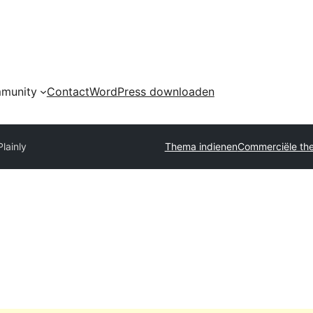
munity
Contact
WordPress downloaden
Plainly
Thema indienen
Commerciële the