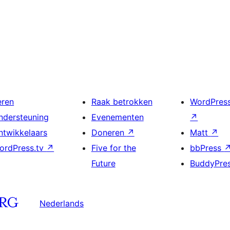
eren
Raak betrokken
WordPres
ndersteuning
Evenementen
↗
ntwikkelaars
Doneren
↗
Matt
↗
ordPress.tv
↗
Five for the
bbPress
Future
BuddyPre
Nederlands