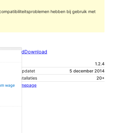
compatibiliteitsproblemen hebben bij gebruik met
Voorbeeld
Download
Versie
1.2.4
Laatst geüpdatet
5 december 2014
Actieve installaties
20+
Thema homepage