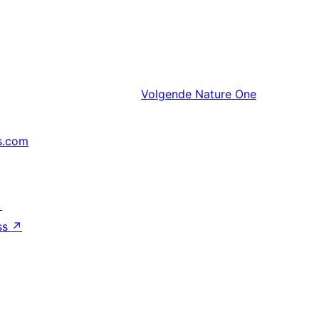
Volgende
Nature One
s.com
↗
ss
↗