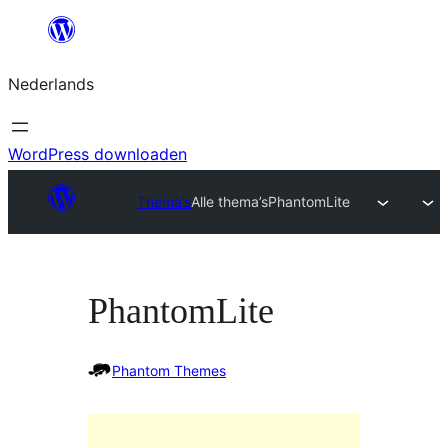
Ga
naar
Nederlands
de
inhoud
WordPress downloaden
Thema’s
Alle thema’s
PhantomLite
PhantomLite
Phantom Themes