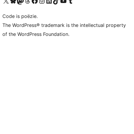
Bezoek ons X (voorheen Twitter) account
Bezoek ons Bluesky account
Bezoek ons Mastodon account
Bezoek ons Threads account
Onze Facebook pagina bezoeken
Bezoek ons Instagram account
Bezoek ons LinkedIn account
Bezoek ons TikTok account
Bezoek ons YouTube kanaal
Bezoek ons Tumblr account
Code is poëzie.
The WordPress® trademark is the intellectual property
of the WordPress Foundation.