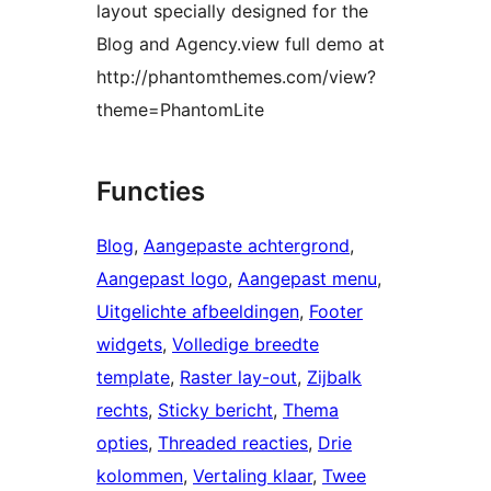
layout specially designed for the
Blog and Agency.view full demo at
http://phantomthemes.com/view?
theme=PhantomLite
Functies
Blog
, 
Aangepaste achtergrond
, 
Aangepast logo
, 
Aangepast menu
, 
Uitgelichte afbeeldingen
, 
Footer
widgets
, 
Volledige breedte
template
, 
Raster lay-out
, 
Zijbalk
rechts
, 
Sticky bericht
, 
Thema
opties
, 
Threaded reacties
, 
Drie
kolommen
, 
Vertaling klaar
, 
Twee