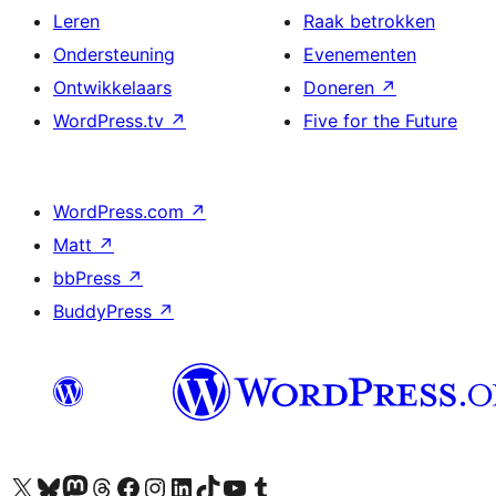
Leren
Raak betrokken
Ondersteuning
Evenementen
Ontwikkelaars
Doneren
↗
WordPress.tv
↗
Five for the Future
WordPress.com
↗
Matt
↗
bbPress
↗
BuddyPress
↗
Bezoek ons X (voorheen Twitter) account
Bezoek ons Bluesky account
Bezoek ons Mastodon account
Bezoek ons Threads account
Onze Facebook pagina bezoeken
Bezoek ons Instagram account
Bezoek ons LinkedIn account
Bezoek ons TikTok account
Bezoek ons YouTube kanaal
Bezoek ons Tumblr account