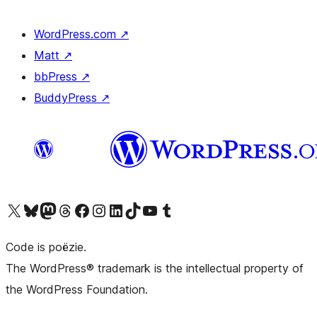
WordPress.com
↗
Matt
↗
bbPress
↗
BuddyPress
↗
Bezoek ons X (voorheen Twitter) account
Bezoek ons Bluesky account
Bezoek ons Mastodon account
Bezoek ons Threads account
Onze Facebook pagina bezoeken
Bezoek ons Instagram account
Bezoek ons LinkedIn account
Bezoek ons TikTok account
Bezoek ons YouTube kanaal
Bezoek ons Tumblr account
Code is poëzie.
The WordPress® trademark is the intellectual property of
the WordPress Foundation.