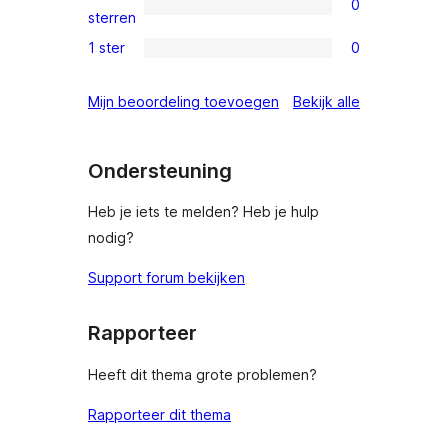
0
sterren
0
sterren
beoordelingen
2
1 ster
0
0
sterren
1
beoordelingen
beoordeling
Mijn beoordeling toevoegen
Bekijk alle
sterren
beoordelingen
Ondersteuning
Heb je iets te melden? Heb je hulp
nodig?
Support forum bekijken
Rapporteer
Heeft dit thema grote problemen?
Rapporteer dit thema