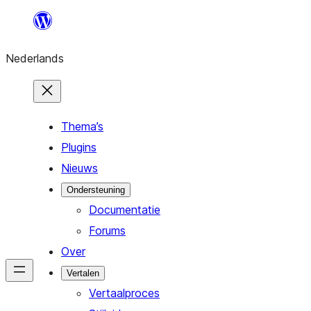
Ga
naar
Nederlands
de
inhoud
Thema’s
Plugins
Nieuws
Ondersteuning
Documentatie
Forums
Over
Vertalen
Vertaalproces