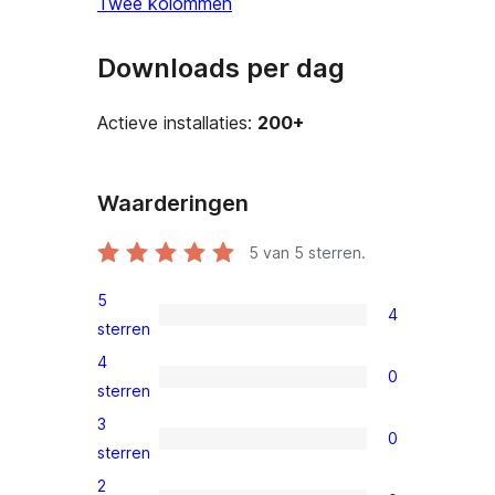
Twee kolommen
Downloads per dag
Actieve installaties:
200+
Waarderingen
5
van 5 sterren.
5
4
4
sterren
5
4
0
sterren
0
sterren
beoordelingen
4
3
0
sterren
0
sterren
beoordelingen
3
2