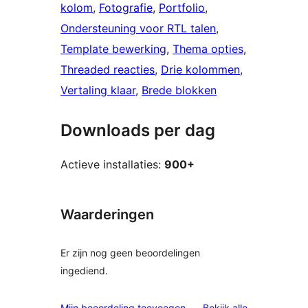
kolom
, 
Fotografie
, 
Portfolio
, 
Ondersteuning voor RTL talen
, 
Template bewerking
, 
Thema opties
, 
Threaded reacties
, 
Drie kolommen
, 
Vertaling klaar
, 
Brede blokken
Downloads per dag
Actieve installaties:
900+
Waarderingen
Er zijn nog geen beoordelingen
ingediend.
beoordelinge
Mijn beoordeling toevoegen
Bekijk alle