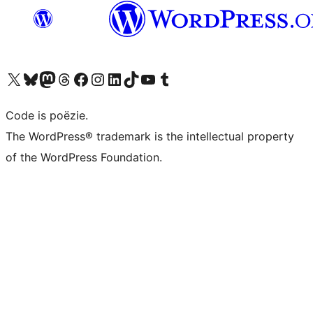
Bezoek ons X (voorheen Twitter) account
Bezoek ons Bluesky account
Bezoek ons Mastodon account
Bezoek ons Threads account
Onze Facebook pagina bezoeken
Bezoek ons Instagram account
Bezoek ons LinkedIn account
Bezoek ons TikTok account
Bezoek ons YouTube kanaal
Bezoek ons Tumblr account
Code is poëzie.
The WordPress® trademark is the intellectual property
of the WordPress Foundation.