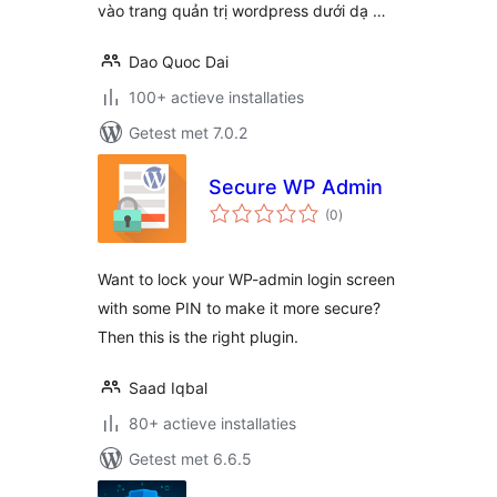
vào trang quản trị wordpress dưới dạ …
Dao Quoc Dai
100+ actieve installaties
Getest met 7.0.2
Secure WP Admin
totaal
(0
)
waarderingen
Want to lock your WP-admin login screen
with some PIN to make it more secure?
Then this is the right plugin.
Saad Iqbal
80+ actieve installaties
Getest met 6.6.5