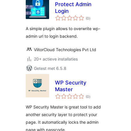
Protect Admin
Login
totaal
(0
)
waarderingen
A simple plugin allows to overwrite wp-
admin url to login backend.
ViitorCloud Technologies Pvt Ltd
20+ actieve installaties
Getest met 6.5.8
WP Security
Master
totaal
(0
)
waarderingen
WP Security Master is great tool to add
another security layer to protect your
page. It automatically locks the admin
page with passcode.