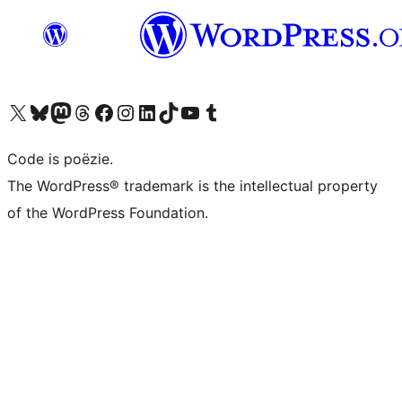
Bezoek ons X (voorheen Twitter) account
Bezoek ons Bluesky account
Bezoek ons Mastodon account
Bezoek ons Threads account
Onze Facebook pagina bezoeken
Bezoek ons Instagram account
Bezoek ons LinkedIn account
Bezoek ons TikTok account
Bezoek ons YouTube kanaal
Bezoek ons Tumblr account
Code is poëzie.
The WordPress® trademark is the intellectual property
of the WordPress Foundation.