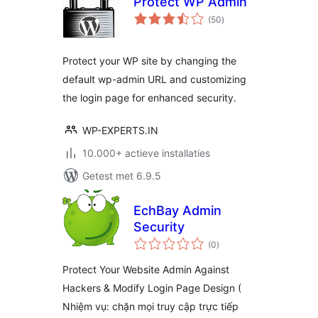
Protect WP Admin
totaal
(50
)
waarderingen
Protect your WP site by changing the
default wp-admin URL and customizing
the login page for enhanced security.
WP-EXPERTS.IN
10.000+ actieve installaties
Getest met 6.9.5
EchBay Admin
Security
totaal
(0
)
waarderingen
Protect Your Website Admin Against
Hackers & Modify Login Page Design (
Nhiệm vụ: chặn mọi truy cập trực tiếp