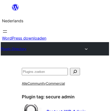
Ga
naar
Nederlands
de
inhoud
WordPress downloaden
Plugin Directory
Zoeken
Alle
Community
Commercial
Plugin tag:
secure admin